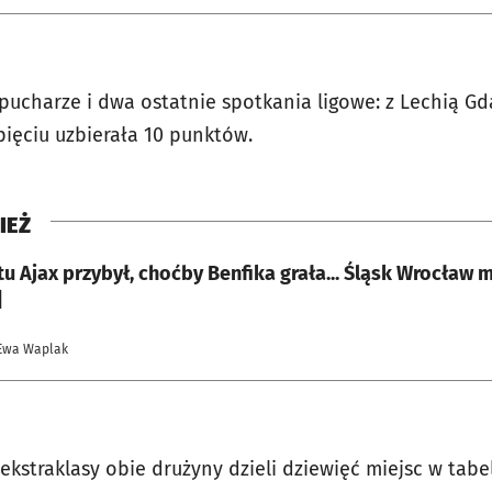
 pucharze i dwa ostatnie spotkania ligowe: z Lechią Gda
pięciu uzbierała 10 punktów.
IEŻ
u Ajax przybył, choćby Benfika grała... Śląsk Wrocław 
]
Ewa Waplak
ekstraklasy obie drużyny dzieli dziewięć miejsc w tabeli