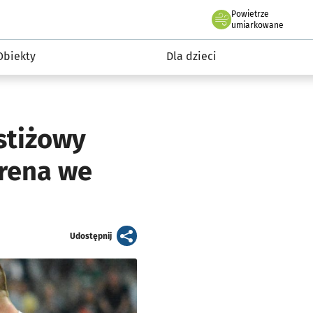
Powietrze
we Wrocławiu
i rekreacja
umiarkowane
Obiekty
Dla dzieci
stiżowy
Arena we
artykuł
Udostępnij