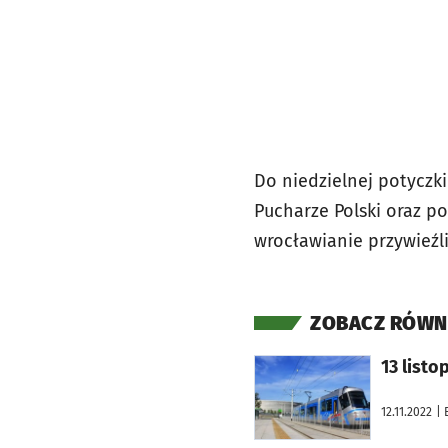
Do niedzielnej potyczk
Pucharze Polski oraz p
wrocławianie przywieźli
ZOBACZ RÓWN
otworzy się w nowej karcie
13 list
12.11.2022
| 