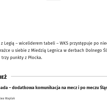
i z Legią – wiceliderem tabeli – WKS przystępuje po 
orażce u siebie z Miedzią Legnica w derbach Dolnego Śl
 trzy punkty z Płocka.
IEŻ
opada – dodatkowa komunikacja na mecz i po meczu Śląs
Ewa Waplak