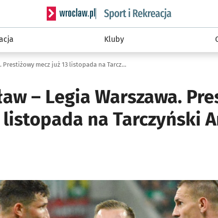
Serwis informacyjny wroclaw.pl podserwis: Sport 
acja
Kluby
Śląsk Wrocław – Legia Warszawa. Prestiżowy mecz już 13 listopada na Tarczyński Arena we Wrocławiu
ław – Legia Warszawa. Pre
 listopada na Tarczyński 
ię