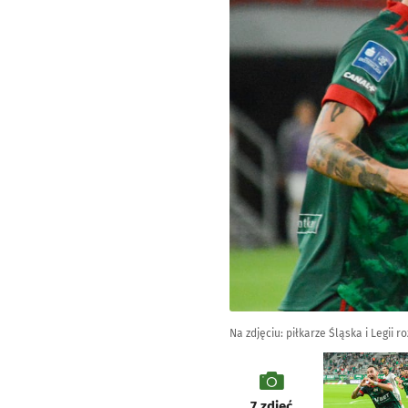
Na zdjęciu: piłkarze Śląska i Legii r
galeria
7
zdjęć