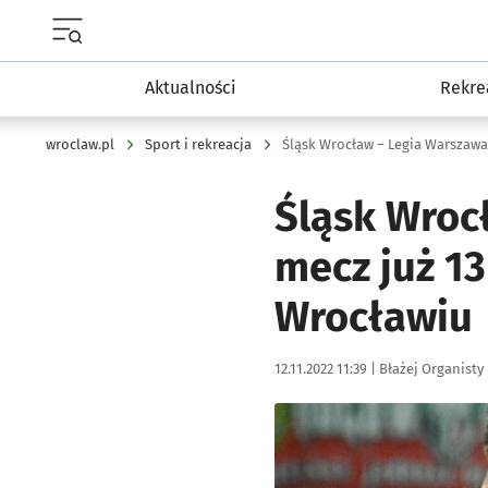
Menu główne portalu wroclaw.pl
Aktualności
Rekre
wroclaw.pl
Sport i rekreacja
Śląsk Wroc
mecz już 13
Wrocławiu
Data publikacji:
Autor:
12.11.2022 11:39 |
Błażej Organisty
Kliknij, aby zobaczyć galer