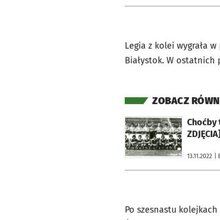
Legia z kolei wygrała w
Białystok. W ostatnich 
ZOBACZ RÓWN
otworzy się w nowej karcie
Choćby t
ZDJĘCIA
13.11.2022
| 
Po szesnastu kolejkach 