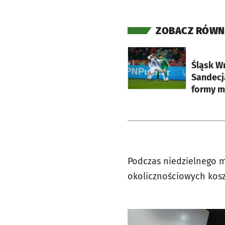
ZOBACZ RÓWN
otworzy się w nowej ka
Śląsk W
Sandecj
formy m
Podczas niedzielnego me
okolicznościowych kos