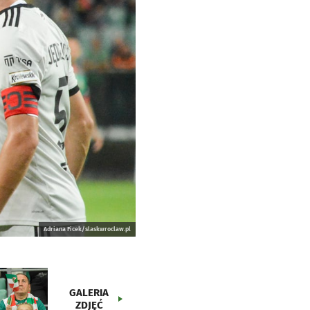
Adriana Ficek/slaskwroclaw.pl
GALERIA
ZDJĘĆ