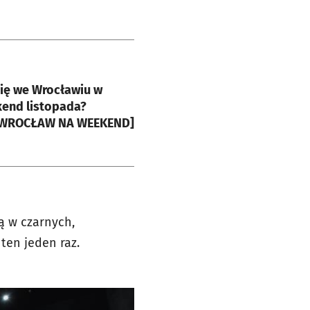
e
się we Wrocławiu w
kend listopada?
[WROCŁAW NA WEEKEND]
ią w czarnych,
o ten jeden raz.