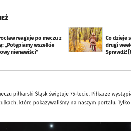
IEŻ
rcie
otworzy się w nowej karci
rocław reaguje po meczu z
Co dzieje 
ą: „Potępiamy wszelkie
drugi wee
owy nienawiści”
Sprawdź! 
czu piłkarski Śląsk świętuje 75-lecie. Piłkarze wystąp
zulkach,
które pokazywaliśmy na naszym portalu
. Tylk