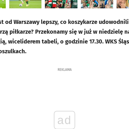
t od Warszawy lepszy, co koszykarze udowodnili o
rzą piłkarze? Przekonamy się w już w niedzielę n
ą, wiceliderem tabeli, o godzinie 17.30. WKS Ślą
oszulkach.
REKLAMA
ad