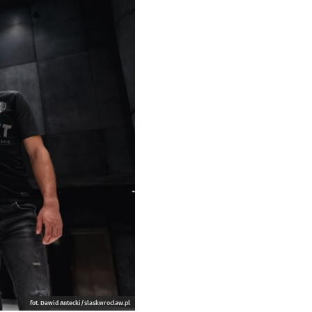
fot. Dawid Antecki/slaskwroclaw.pl