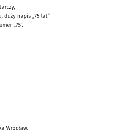
arczy,
 duży napis „75 lat”
umer „75”.
ka Wrocław.