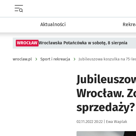
Menu główne portalu wroclaw.pl
Aktualności
Rekre
WROCŁAW
Wrocławska Potańcówka w sobotę, 8 sierpnia
wroclaw.pl
Sport i rekreacja
Jubileuszow
Wrocław. Z
sprzedaży?
Data publikacji:
Autor:
02.11.2022 20:22 |
Ewa Waplak
Kliknij, aby powiększyć