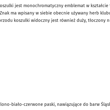
koszulki jest monochromatyczny emblemat w kształcie t
nak ma wpisany w siebie obecnie używany herb klubu,
 przodu koszulki widoczny jest również duży, tłoczony n
ielono-biało-czerwone paski, nawiązujące do barw Śląs