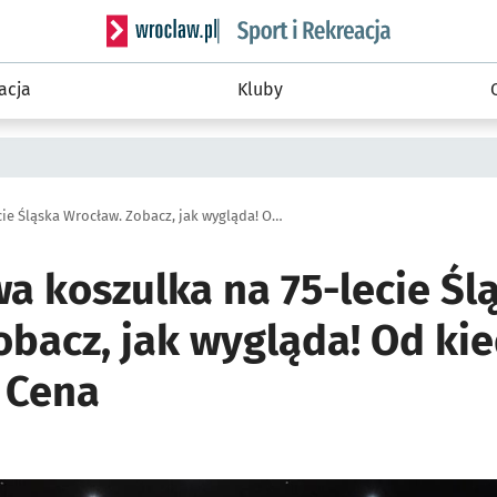
Serwis informacyjny wroclaw.pl podserwis: Sport 
acja
Kluby
Jubileuszowa koszulka na 75-lecie Śląska Wrocław. Zobacz, jak wygląda! Od kiedy w sprzedaży? Cena
a koszulka na 75-lecie Śl
obacz, jak wygląda! Od ki
 Cena