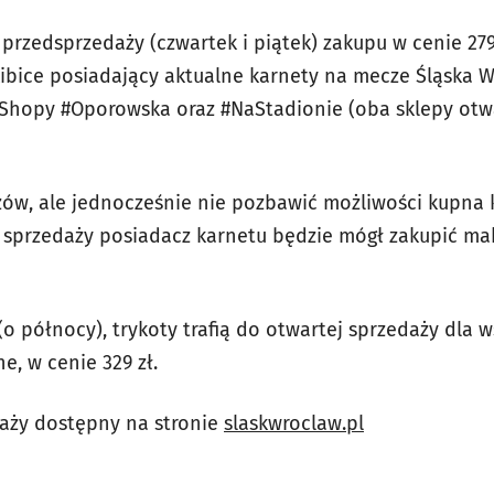
 przedsprzedaży (czwartek i piątek) zakupu w cenie 279
bice posiadający aktualne karnety na mecze Śląska W
nShopy #Oporowska oraz #NaStadionie (oba sklepy otw
ów, ale jednocześnie nie pozbawić możliwości kupna k
 sprzedaży posiadacz karnetu będzie mógł zakupić ma
(o północy), trykoty trafią do otwartej sprzedaży dla 
e, w cenie 329 zł.
aży dostępny na stronie
slaskwroclaw.pl