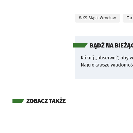
WKS Śląsk Wrocław
Tar
BĄDŹ NA BIEŻĄ
Kliknij „obserwuj”, aby 
Najciekawsze wiadomośc
ZOBACZ TAKŻE