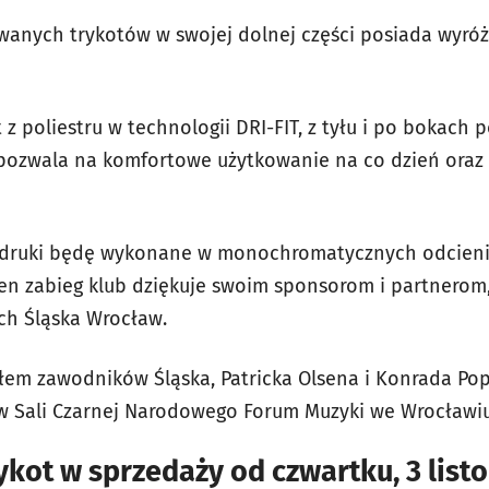
anych trykotów w swojej dolnej części posiada wyróż
z poliestru w technologii DRI-FIT, z tyłu i po bokach 
 pozwala na komfortowe użytkowanie na co dzień oraz
nadruki będę wykonane w monochromatycznych odcienia
en zabieg klub dziękuje swoim sponsorom i partnerom,
h Śląska Wrocław.
ałem zawodników Śląska, Patricka Olsena i Konrada Po
w Sali Czarnej Narodowego Forum Muzyki we Wrocławiu
ykot w sprzedaży od czwartku, 3 list