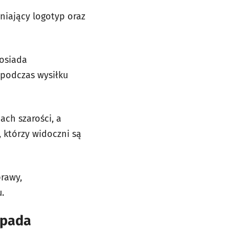
niający logotyp oraz
posiada
 podczas wysiłku
ch szarości, a
 którzy widoczni są
prawy,
.
opada