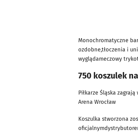
Monochromatyczne barw
ozdobne,tłoczenia i u
wyglądameczowy trykot 
750 koszulek na
Piłkarze Śląska zagrają
Arena Wrocław
Koszulka stworzona zos
oficjalnymdystrybutore