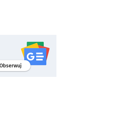
profil
google news
serwisu wroclaw.pl
Obserwuj