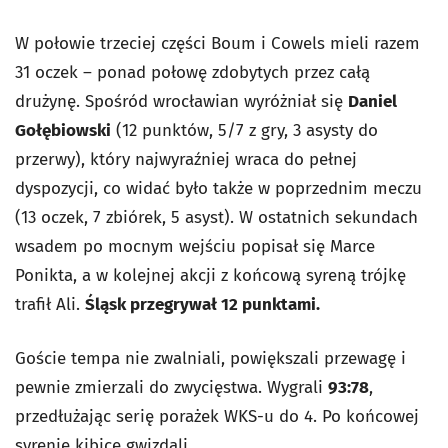
W połowie trzeciej części Boum i Cowels mieli razem
31 oczek – ponad połowę zdobytych przez całą
drużynę. Spośród wrocławian wyróżniał się
Daniel
Gołębiowski
(12 punktów, 5/7 z gry, 3 asysty do
przerwy), który najwyraźniej wraca do pełnej
dyspozycji, co widać było także w poprzednim meczu
(13 oczek, 7 zbiórek, 5 asyst). W ostatnich sekundach
wsadem po mocnym wejściu popisał się Marce
Ponikta, a w kolejnej akcji z końcową syreną trójkę
trafił Ali.
Śląsk przegrywał 12 punktami.
Goście tempa nie zwalniali, powiększali przewagę i
pewnie zmierzali do zwycięstwa. Wygrali
93:78
,
przedłużając serię porażek WKS-u do 4. Po końcowej
syrenie kibice gwizdali.