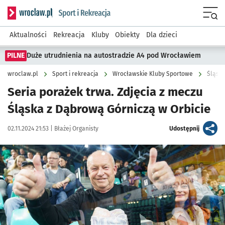
Serwis informacyjny wroclaw.pl podserwis: Sport i rekreacja
Menu
Aktualności
Rekreacja
Kluby
Obiekty
Dla dzieci
PILNE
Duże utrudnienia na autostradzie A4 pod Wrocławiem
wroclaw.pl
Sport i rekreacja
Wrocławskie Kluby Sportowe
Śląsk 
Seria porażek trwa. Zdjęcia z meczu
Śląska z Dąbrową Górniczą w Orbicie
Data publikacji:
Autor:
artykuł
02.11.2024 21:53 |
Błażej Organisty
Udostępnij
Kliknij, aby zobaczyć galerię