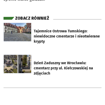
ZOBACZ RÓWNIEŻ
otworzy się w nowej karcie
Tajemnice Ostrowa Tumskiego:
niewidoczne cmentarze i nieotwierane
krypty
otworzy się w nowej karcie
Dzień Zaduszny we Wrocławiu:
cmentarz przy ul. Kiełczowskiej na
zdjęciach