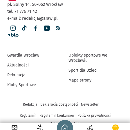
pl. Solny 14,
50-062
Wrocław
tel. 71 776 71 42
e-mail:
redakcja@araw.pl
Gwardia Wrocław
Obiekty sportowe we
Wrocławiu
Aktualności
Sport dla Dzieci
Rekreacja
Mapa strony
Kluby Sportowe
Inne informacje
Redakcja
Deklaracja dostępności
Newsletter
Regulamin
Regulamin konkursów
Polityka prywatności
Strona główna - wroclaw.pl
Ustawienia cookies