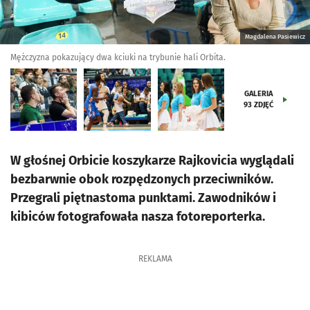
Magdalena Pasiewicz
Mężczyzna pokazujący dwa kciuki na trybunie hali Orbita.
GALERIA
93
ZDJĘĆ
W głośnej Orbicie koszykarze Rajkovicia wyglądali
bezbarwnie obok rozpędzonych przeciwników.
Przegrali piętnastoma punktami. Zawodników i
kibiców fotografowała nasza fotoreporterka.
REKLAMA