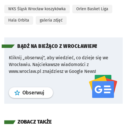
WKS Śląsk Wrocław koszykówka
Orlen Basket Liga
Hala Orbita
galeria zdjęć
BĄDŹ NA BIEŻĄCO Z WROCŁAWIEM!
Kliknij „obserwuj”, aby wiedzieć, co dzieje się we
Wrocławiu.
Najciekawsze wiadomości z
www.wroclaw.pl znajdziesz w Google News!
profil
google news
serwisu wroclaw
Obserwuj
ZOBACZ TAKŻE