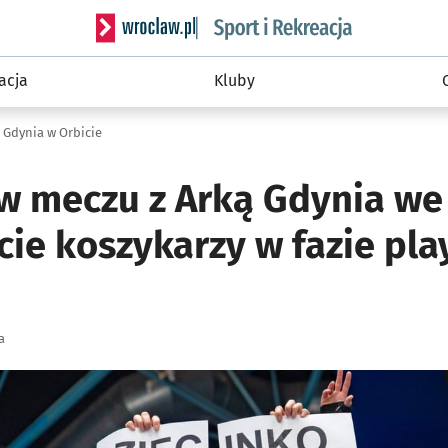
Serwis informacyjny wroclaw.pl podserwis: Sport 
acja
Kluby
i Gdynia w Orbicie
 w meczu z Arką Gdynia we
cie koszykarzy w fazie play
a
ię