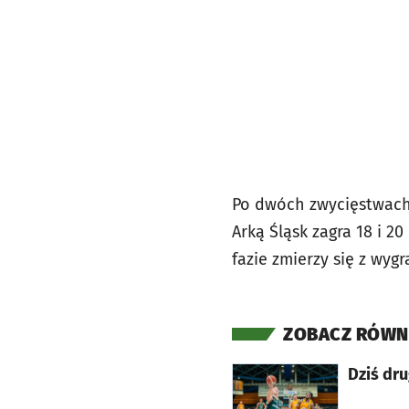
Po dwóch zwycięstwach
Arką Śląsk zagra 18 i 2
fazie zmierzy się z wyg
ZOBACZ RÓWN
otworzy się w nowej karcie
Dziś dru