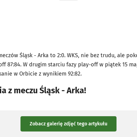
czów Śląsk - Arka to 2:0. WKS, nie bez trudu, ale pok
f 87:84. W drugim starciu fazy play-off w piątek 15 ma
kanie w Orbicie z wynikiem 92:82.
ia z meczu Śląsk - Arka!
Zobacz galerię zdjęć
tego artykułu