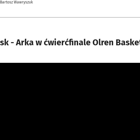
 Bartosz Wawryszuk
sk - Arka w ćwierćfinale Olren Baske