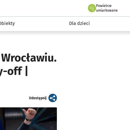
Powietrze
we Wrocławiu
i rekreacja
umiarkowane
Obiekty
Dla dzieci
 Wrocławiu.
-off |
artykuł
Udostępnij