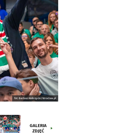
fot. Bartosz Mokrzycki/Wroclaw.pl
GALERIA
ZDJĘĆ