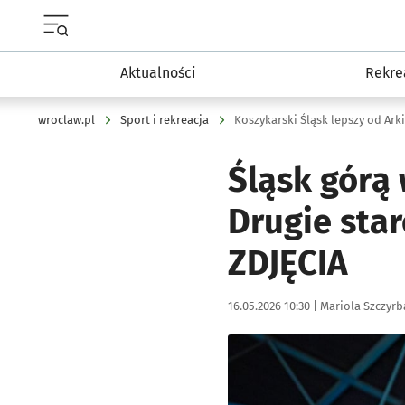
Menu główne portalu wroclaw.pl
Aktualności
Rekre
wroclaw.pl
Sport i rekreacja
Koszykarski Śląsk lepszy od Ark
Śląsk górą
Drugie star
ZDJĘCIA
Data publikacji:
Autor:
16.05.2026 10:30 |
Mariola Szczyrb
Kliknij, aby zobaczyć galer