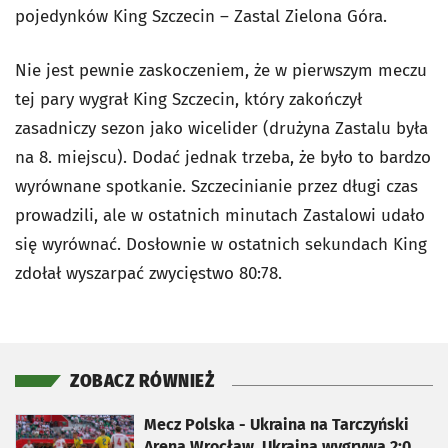
pojedynków King Szczecin – Zastal Zielona Góra.
Nie jest pewnie zaskoczeniem, że w pierwszym meczu
tej pary wygrał King Szczecin, który zakończył
zasadniczy sezon jako wicelider (drużyna Zastalu była
na 8. miejscu). Dodać jednak trzeba, że było to bardzo
wyrównane spotkanie. Szczecinianie przez długi czas
prowadzili, ale w ostatnich minutach Zastalowi udało
się wyrównać. Dosłownie w ostatnich sekundach King
zdołał wyszarpać zwycięstwo 80:78.
ZOBACZ RÓWNIEŻ
otworzy się w nowej karcie
Mecz Polska - Ukraina na Tarczyński
Arena Wrocław. Ukraina wygrywa 2:0.