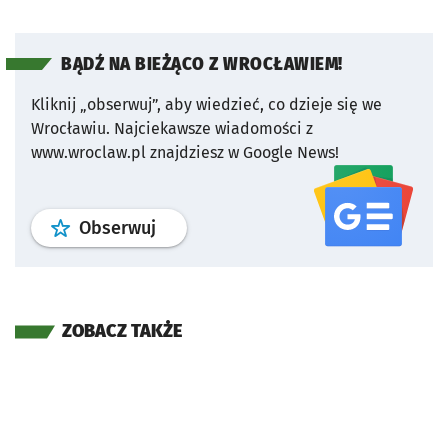
BĄDŹ NA BIEŻĄCO Z WROCŁAWIEM!
Kliknij „obserwuj”, aby wiedzieć, co dzieje się we
Wrocławiu.
Najciekawsze wiadomości z
www.wroclaw.pl znajdziesz w Google News!
profil
google news
serwisu wroclaw
Obserwuj
ZOBACZ TAKŻE