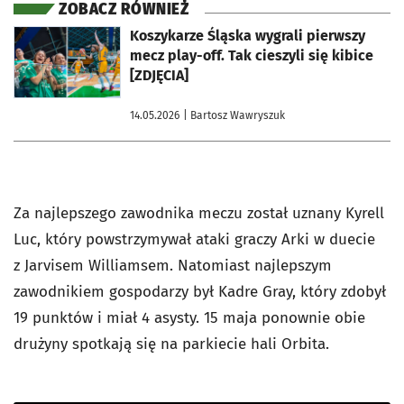
ZOBACZ RÓWNIEŻ
otworzy się w nowej karcie
Koszykarze Śląska wygrali pierwszy
mecz play-off. Tak cieszyli się kibice
[ZDJĘCIA]
14.05.2026
| Bartosz Wawryszuk
Za najlepszego zawodnika meczu został uznany
Kyrell
Luc, który powstrzymywał ataki graczy Arki w duecie
z Jarvisem Williamsem. Natomiast najlepszym
zawodnikiem gospodarzy był Kadre Gray, który zdobył
19 punktów i miał 4 asysty. 15 maja
ponownie obie
drużyny spotkają się na parkiecie hali Orbita.