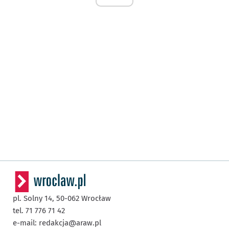
pl. Solny 14,
50-062
Wrocław
tel. 71 776 71 42
e-mail:
redakcja@araw.pl