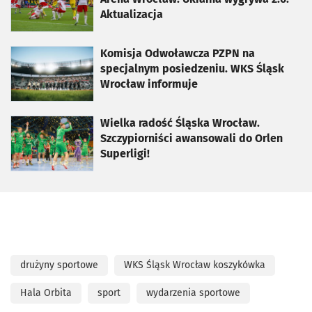
Aktualizacja
otworzy się w nowej karcie
Komisja Odwoławcza PZPN na
specjalnym posiedzeniu. WKS Śląsk
Wrocław informuje
otworzy się w nowej karcie
Wielka radość Śląska Wrocław.
Szczypiorniści awansowali do Orlen
Superligi!
drużyny sportowe
WKS Śląsk Wrocław koszykówka
Hala Orbita
sport
wydarzenia sportowe