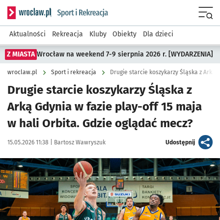
Serwis informacyjny wroclaw.pl podserwis: Sport i rekreacja
Menu
Aktualności
Rekreacja
Kluby
Obiekty
Dla dzieci
Z MIASTA
Wrocław na weekend 7-9 sierpnia 2026 r. [WYDARZENIA]
wroclaw.pl
Sport i rekreacja
Drugie starcie koszykarzy Śląska z Arką G
Drugie starcie koszykarzy Śląska z
Arką Gdynia w fazie play-off 15 maja
w hali Orbita. Gdzie oglądać mecz?
Data publikacji:
Autor:
artykuł
15.05.2026 11:38 |
Bartosz Wawryszuk
Udostępnij
Kliknij, aby powiększyć