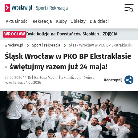
Serwis informacyjny wroclaw.pl podserwis: Sport i rekreacja
Menu
Aktualności
Rekreacja
Kluby
Obiekty
Dla dzieci
WROCŁAW
Dwie kolizje na Powstańców Śląskich | ZDJĘCIA
wroclaw.pl
Sport i rekreacja
Śląsk Wrocław w PKO BP Ekstraklasie - 
Śląsk Wrocław w PKO BP Ekstraklasie
- świętujmy razem już 24 maja!
Data publikacji:
Autor:
20.05.2026 14:15 |
Bartosz Moch
|
aktualizacja:
ćwierć
artykuł
Udostępnij
roku temu, 24.05.2026
Kliknij, aby powiększyć