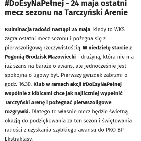
#DoEsyNaPełnej - 24 maja ostatni
mecz sezonu na Tarczyński Arenie
Kulminacja radości nastąpi 24 maja
, kiedy to WKS
zagra ostatni mecz sezonu i pożegna się z
pierwszoligową rzeczywistością.
W niedzielę starcie z
Pogonią Grodzisk Mazowiecki -
drużyną, która nie ma
już szans na baraże o awans, ale jednocześnie jest
spokojna o ligowy byt. Pierwszy gwizdek zabrzmi o
godz. 16.30.
Klub w ramach akcji #DoEsyNaPełnej
wspólnie z kibicami chce jak najliczniej wypełnić
Tarczyński Arenę i pożegnać pierwszoligowe
rozgrywki.
Dlatego to właśnie mecz będzie świetną
okazją do podziękowania za ten sezon i świętowania
radości z uzyskania szybkiego awansu do PKO BP
Ekstraklasy.