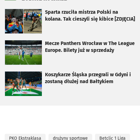
otworzy się w nowej karcie
Sparta rzuciła mistrza Polski na
kolana. Tak cieszyli się kibice [ZDJĘCIA]
otworzy się w nowej karcie
Mecze Panthers Wrocław w The League
Europe. Bilety już w sprzedaży
otworzy się w nowej karcie
Koszykarze Śląska przegrali w Gdyni i
zostaną dłużej nad Bałtykiem
PKO Ekstraklasa
drużyny sportowe
Betclic 1 Liga