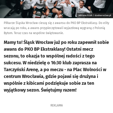
Adriana Ficek / slaskwroclaw.pl
Piłkarze Śląska Wrocław cieszą się z awansu do PKO BP Ekstraklasy. Do elity
wracają po roku, a awans przypieczętowali wyjazdową wygraną z Polonią
Bytom. Teraz czas na wspólne świętowanie.
Mamy to! Śląsk Wrocław już po roku zapewnił sobie
awans do PKO BP Ekstraklasy! Ostatni mecz
sezonu, to okazja to wspólnej radości z tego
sukcesu. W niedzielę o 16:30 klub zaprasza na
Tarczyński Arenę, a po meczu - na Plac Wolności w
centrum Wrocławia, gdzie pojawi się drużyna i
wspólnie z kibicami podziękuje sobie za ten
wyjątkowy sezon. Świętujmy razem!
REKLAMA