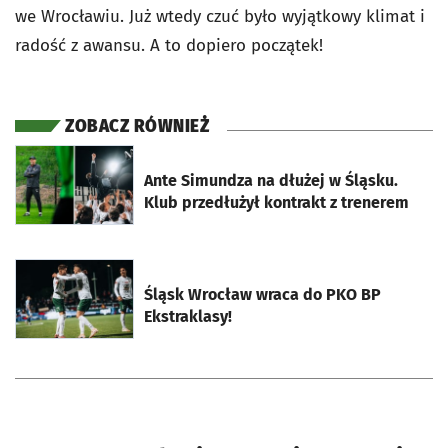
we Wrocławiu. Już wtedy czuć było wyjątkowy klimat i
radość z awansu. A to dopiero początek!
ZOBACZ RÓWNIEŻ
otworzy się w nowej karcie
Ante Simundza na dłużej w Śląsku.
Klub przedłużył kontrakt z trenerem
otworzy się w nowej karcie
Śląsk Wrocław wraca do PKO BP
Ekstraklasy!