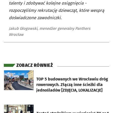
talenty i zdobywać kolejne osiągnięcia -
rozpoczęliśmy rekrutację dziewcząt, które wesprą
doświadczone zawodniczki.
Jakub Głogowski, menedżer generalny Panthers
Wrocław
ZOBACZ RÓWNIEŻ
otworzy się w nowej karcie
TOP 5 budowanych we Wrocławiu dróg
rowerowych. Złączą inne ścieżki dla
jednośladów [ZDJĘCIA, LOKALIZACJE]
otworzy się w nowej karcie