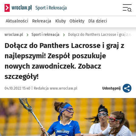
Serwis informacyjny wroclaw.pl podserwis: Sport i rekreacja
Menu
Aktualności
Rekreacja
Kluby
Obiekty
Dla dzieci
wroclaw.pl
Sport i rekreacja
Dołącz do Panthers Lacrosse i graj z
najlepszymi! Zespół poszukuje
nowych zawodniczek. Zobacz
szczegóły!
Data publikacji:
Autor:
artykuł
04.10.2022 15:40 |
Redakcja www.wroclaw.pl
Udostępnij
Kliknij, aby powiększyć