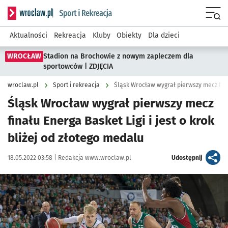
Serwis informacyjny wroclaw.pl podserwis: Sport i rekreacja
Menu
Aktualności
Rekreacja
Kluby
Obiekty
Dla dzieci
WROCŁAW
Stadion na Brochowie z nowym zapleczem dla
sportowców | ZDJĘCIA
wroclaw.pl
Sport i rekreacja
Śląsk Wrocław wygrał pierwszy mecz
finału Energa Basket Ligi i jest o krok
bliżej od złotego medalu
Data publikacji:
Autor:
artykuł
18.05.2022 03:58 |
Redakcja www.wroclaw.pl
Udostępnij
Kliknij, aby zobaczyć galerię
Kliknij, aby powiększyć