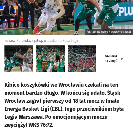
fot. Tomasz Hołod / www.wroclaw.pl
Łukasz Kolenda, z piłką, w ataku na kosz Legii
GALERIA
31
ZDJĘĆ
Kibice koszykówki we Wrocławiu czekali na ten
moment bardzo długo. W końcu się udało. Śląsk
Wrocław zagrał pierwszy od 18 lat mecz w finale
Energa Basket Ligi (EBL). Jego przeciwnikiem była
Legia Warszawa. Po emocjonującym meczu
zwyciężył WKS 76:72.