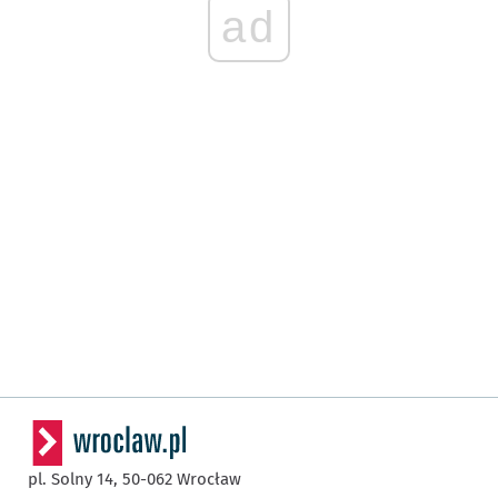
ad
pl. Solny 14,
50-062
Wrocław