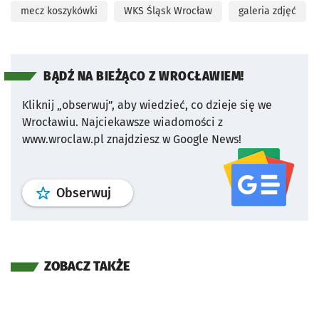
mecz koszykówki
WKS Śląsk Wrocław
galeria zdjęć
BĄDŹ NA BIEŻĄCO Z WROCŁAWIEM!
Kliknij „obserwuj”, aby wiedzieć, co dzieje się we
Wrocławiu.
Najciekawsze wiadomości z
www.wroclaw.pl znajdziesz w Google News!
profil
google news
serwisu wroclaw
Obserwuj
ZOBACZ TAKŻE