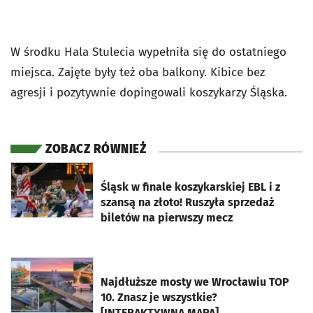
W środku Hala Stulecia wypełniła się do ostatniego
miejsca. Zajęte były też oba balkony. Kibice bez
agresji i pozytywnie dopingowali koszykarzy Śląska.
ZOBACZ RÓWNIEŻ
otworzy się w nowej karcie
Śląsk w finale koszykarskiej EBL i z
szansą na złoto! Ruszyła sprzedaż
biletów na pierwszy mecz
otworzy się w nowej karcie
Najdłuższe mosty we Wrocławiu TOP
10. Znasz je wszystkie?
[INTERAKTYWNA MAPA]