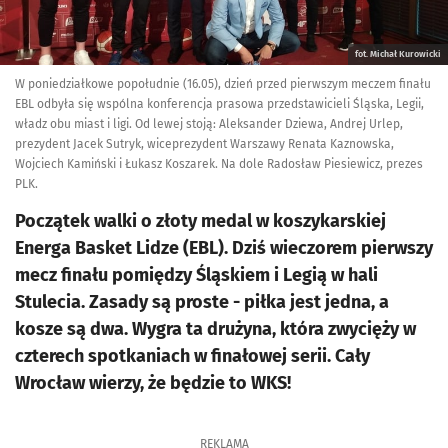
fot. Michał Kurowicki
W poniedziałkowe popołudnie (16.05), dzień przed pierwszym meczem finału
EBL odbyła się wspólna konferencja prasowa przedstawicieli Śląska, Legii,
władz obu miast i ligi. Od lewej stoją: Aleksander Dziewa, Andrej Urlep,
prezydent Jacek Sutryk, wiceprezydent Warszawy Renata Kaznowska,
Wojciech Kamiński i Łukasz Koszarek. Na dole Radosław Piesiewicz, prezes
PLK.
Początek walki o złoty medal w koszykarskiej
Energa Basket Lidze (EBL). Dziś wieczorem pierwszy
mecz finału pomiędzy Śląskiem i Legią w hali
Stulecia. Zasady są proste - piłka jest jedna, a
kosze są dwa. Wygra ta drużyna, która zwycięży w
czterech spotkaniach w finałowej serii. Cały
Wrocław wierzy, że będzie to WKS!
REKLAMA