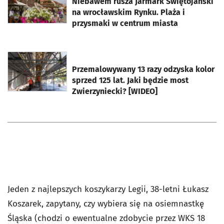
Niebawem rusza Jarmark Świętojański
na wrocławskim Rynku. Plaża i
przysmaki w centrum miasta
otworzy się w nowej karcie
Przemalowywany 13 razy odzyska kolor
sprzed 125 lat. Jaki będzie most
Zwierzyniecki? [WIDEO]
Jeden z najlepszych koszykarzy Legii, 38-letni Łukasz
Koszarek, zapytany, czy wybiera się na osiemnastkę
Śląska (chodzi o ewentualne zdobycie przez WKS 18