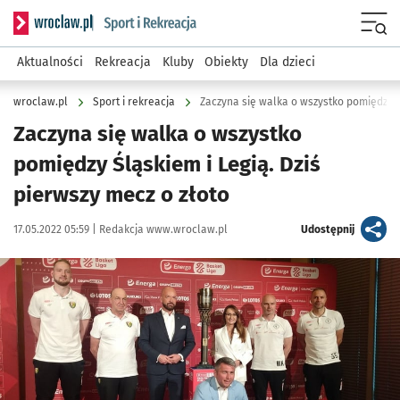
Serwis informacyjny wroclaw.pl podserwis: Sport i rekreacja
Menu
Aktualności
Rekreacja
Kluby
Obiekty
Dla dzieci
wroclaw.pl
Sport i rekreacja
Zaczyna się walka o wszystko
pomiędzy Śląskiem i Legią. Dziś
pierwszy mecz o złoto
Data publikacji:
Autor:
artykuł
17.05.2022 05:59 |
Redakcja www.wroclaw.pl
Udostępnij
Kliknij, aby powiększyć