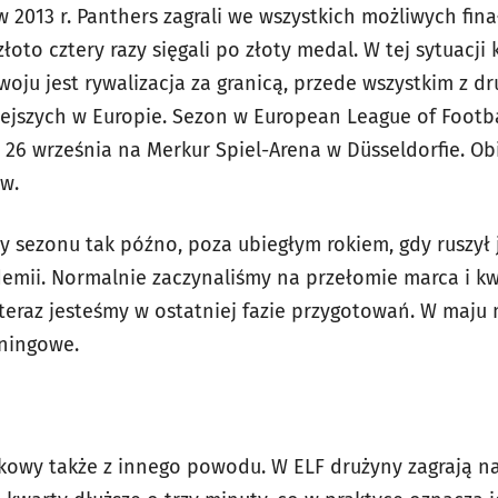
2013 r. Panthers zagrali we wszystkich możliwych fina
złoto cztery razy sięgali po złoty medal. W tej sytuacj
oju jest rywalizacja za granicą, przede wszystkim z d
iejszych w Europie. Sezon w European League of Footbal
 26 września na Merkur Spiel-Arena w Düsseldorfie. Ob
ów.
y sezonu tak późno, poza ubiegłym rokiem, gdy ruszył j
mii. Normalnie zaczynaliśmy na przełomie marca i kw
 teraz jesteśmy w ostatniej fazie przygotowań. W maj
ningowe.
kowy także z innego powodu. W ELF drużyny zagrają na