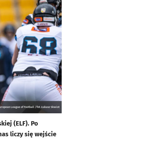
ropean League of Football /fot. Łukasz Skwiot
iej (ELF). Po
as liczy się wejście