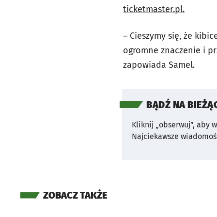
ticketmaster.pl.
– Cieszymy się, że kib
ogromne znaczenie i prz
zapowiada Samel.
BĄDŹ NA BIEŻĄ
Kliknij „obserwuj”, aby 
Najciekawsze wiadomośc
ZOBACZ TAKŻE