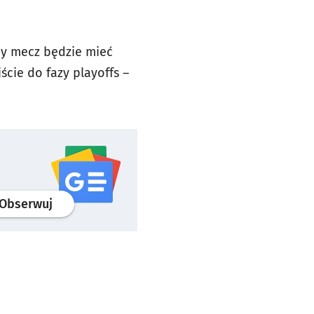
żdy mecz będzie mieć
ście do fazy playoffs –
profil
google news
serwisu wroclaw.pl
Obserwuj