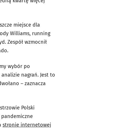
jedną kwartę więcej
szcze miejsce dla
Cody Williams, running
oyd. Zespół wzmocnił
ado.
omy wybór po
alizie nagrań. Jest to
odwołano – zaznacza
strzowie Polski
na pandemiczne
na
stronie internetowej