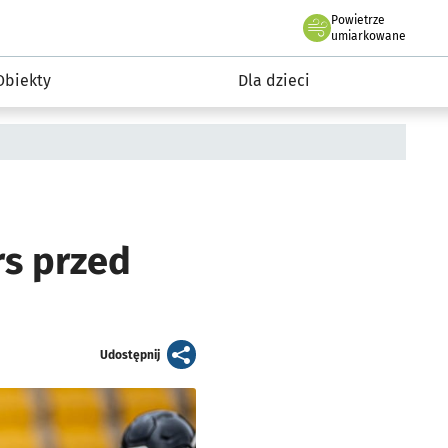
Powietrze
we Wrocławiu
i rekreacja
umiarkowane
Obiekty
Dla dzieci
rs przed
artykuł
Udostępnij