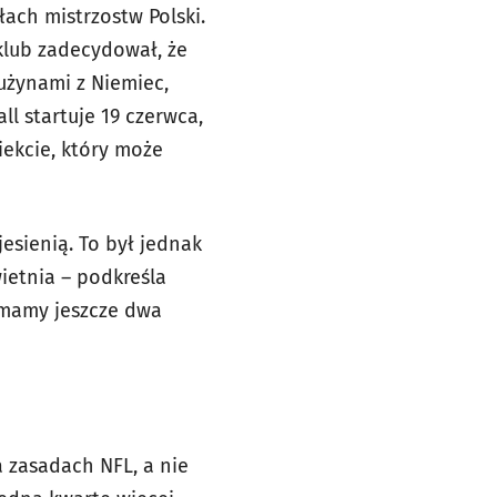
łach mistrzostw Polski.
i klub zadecydował, że
rużynami z Niemiec,
l startuje 19 czerwca,
iekcie, który może
esienią. To był jednak
ietnia – podkreśla
u mamy jeszcze dwa
 zasadach NFL, a nie