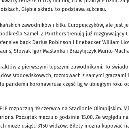
 kwarty dłuższe o trzy minuty, co w praktyce oznacza 
boiskach. Głębia składu to podstawa sukcesu.
ańskich zawodników i kilku Europejczyków, ale jest je
podkreśla Samel. Z Panthers trenują już rozgrywający 
efensive back Darius Robinson i linebacker William Ll
rauns, Słowak Igor Maślanka i Brazylijczyk Murilo Mach
traktów z pierwszymi lepszymi zawodnikami. To świad
ów środowiskowych, rozmowach z samymi graczami i an
u pandemii koronawirusa część lig w ubiegłym roku 
ELF rozpoczną 19 czerwca na Stadionie Olimpijskim. Mi
ions. Początek meczu o godzinie 15.00. Ze względu 
ach może usiąść 3150 widzów. Bilety można kupować 