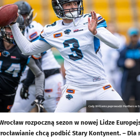
Cody Williams poprowadzi Panthers w Eu
Wrocław rozpoczną sezon w nowej Lidze Europejsk
rocławianie chcą podbić Stary Kontynent. – Dla n