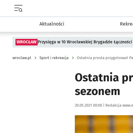
Menu główne portalu wroclaw.pl
Aktualności
Rekre
WROCŁAW
Przysięga w 10 Wrocławskiej Brygadzie Łączności
wroclaw.pl
Sport i rekreacja
Ostatnia prosta przygotowań P
Ostatnia p
sezonem
Data publikacji:
Autor:
20.05.2021 00:00 |
Redakcja www.w
Kliknij, aby powiększyć