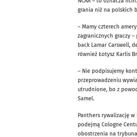
NCAA – to oznacza m.in.
grania niż na polskich 
– Mamy czterech ameryk
zagranicznych graczy – 
back Lamar Carswell, d
również Łotysz Karlis B
– Nie podpisujemy kon
przeprowadzeniu wywiad
utrudnione, bo z powod
Samel.
Panthers rywalizację w 
podejmą Cologne Centur
obostrzenia na trybun