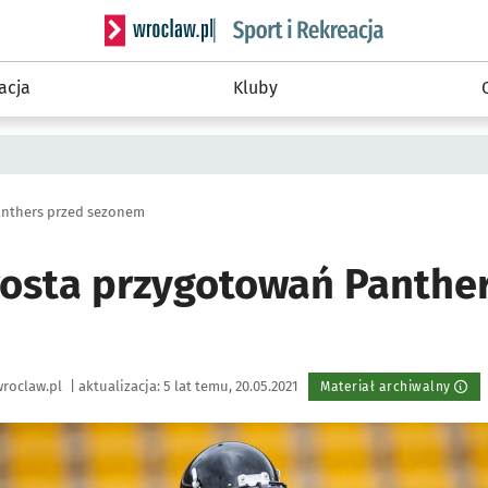
Serwis informacyjny wroclaw.pl podserwis: Sport 
acja
Kluby
anthers przed sezonem
rosta przygotowań Panthe
roclaw.pl
|
aktualizacja:
5 lat temu, 20.05.2021
Materiał archiwalny