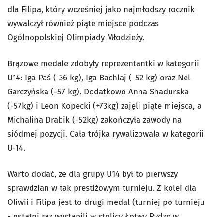
dla Filipa, który wcześniej jako najmłodszy rocznik
wywalczył również piąte miejsce podczas
Ogólnopolskiej Olimpiady Młodzieży.
Brązowe medale zdobyły reprezentantki w kategorii
U14: Iga Paś (-36 kg), Iga Bachlaj (-52 kg) oraz Nel
Garczyńska (-57 kg). Dodatkowo Anna Shadurska
(-57kg) i Leon Kopecki (+73kg) zajęli piąte miejsca, a
Michalina Drabik (-52kg) zakończyła zawody na
siódmej pozycji. Cała trójka rywalizowała w kategorii
U-14.
Warto dodać, że dla grupy U14 był to pierwszy
sprawdzian w tak prestiżowym turnieju. Z kolei dla
Oliwii i Filipa jest to drugi medal (turniej po turnieju
- ostatni raz wystąpili w stolicy Łotwy Rydze w