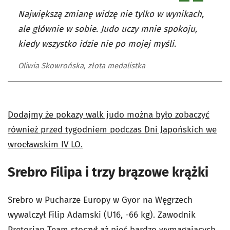
Największą zmianę widzę nie tylko w wynikach,
ale głównie w sobie. Judo uczy mnie spokoju,
kiedy wszystko idzie nie po mojej myśli.
Oliwia Skowrońska, złota medalistka
Dodajmy że pokazy walk judo można było zobaczyć
również przed tygodniem podczas Dni Japońskich we
wrocławskim IV LO.
Srebro Filipa i trzy brązowe krążki
Srebro w Pucharze Europy w Gyor na Węgrzech
wywalczył Filip Adamski (U16, -66 kg). Zawodnik
Pretorian Team stoczył aż pięć bardzo wymagających