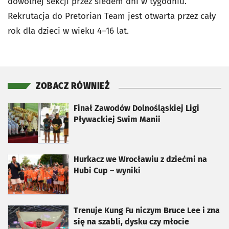
dowolnej sekcji przez siedem dni w tygodniu.
Rekrutacja do Pretorian Team jest otwarta przez cały
rok dla dzieci w wieku 4–16 lat.
ZOBACZ RÓWNIEŻ
otworzy się w nowej karcie
Finał Zawodów Dolnośląskiej Ligi
Pływackiej Swim Manii
otworzy się w nowej karcie
Hurkacz we Wrocławiu z dziećmi na
Hubi Cup – wyniki
otworzy się w nowej karcie
Trenuje Kung Fu niczym Bruce Lee i zna
się na szabli, dysku czy młocie