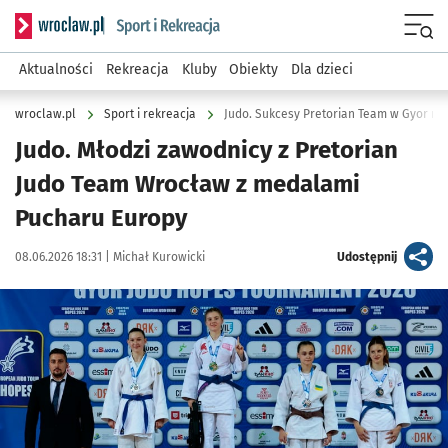
Serwis informacyjny wroclaw.pl podserwis: Sport i rekreacja
Menu
Aktualności
Rekreacja
Kluby
Obiekty
Dla dzieci
wroclaw.pl
Sport i rekreacja
Judo. Sukcesy Pretorian Team w Gyor na
Judo. Młodzi zawodnicy z Pretorian
Judo Team Wrocław z medalami
Pucharu Europy
Data publikacji:
Autor:
artykuł
08.06.2026 18:31 |
Michał Kurowicki
Udostępnij
Kliknij, aby powiększyć