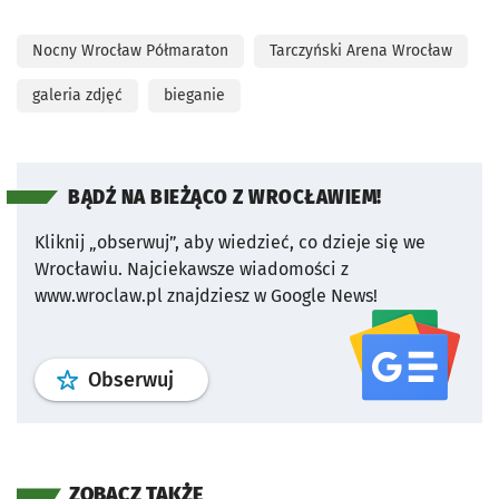
Nocny Wrocław Półmaraton
Tarczyński Arena Wrocław
galeria zdjęć
bieganie
BĄDŹ NA BIEŻĄCO Z WROCŁAWIEM!
Kliknij „obserwuj”, aby wiedzieć, co dzieje się we
Wrocławiu.
Najciekawsze wiadomości z
www.wroclaw.pl znajdziesz w Google News!
profil
google news
serwisu wroclaw
Obserwuj
ZOBACZ TAKŻE