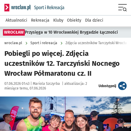
Serwis informacyjny wroclaw.pl podserwis: Sport i rekreacja
Menu
Aktualności
Rekreacja
Kluby
Obiekty
Dla dzieci
WROCŁAW
Przysięga w 10 Wrocławskiej Brygadzie Łączności
wroclaw.pl
Sport i rekreacja
Zdjęcia uczestników Tarczyński Wrocław 
Pobiegli po więcej. Zdjęcia
uczestników 12. Tarczyński Nocnego
Wrocław Półmaratonu cz. II
Data publikacji:
Autor:
07.06.2026 01:43 |
Mariola Szczyrba
|
aktualizacja:
2
artykuł
Udostępnij
miesiące temu, 07.06.2026
Kliknij, aby zobaczyć galerię