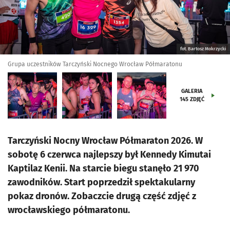
fot. Bartosz Mokrzycki
Grupa uczestników Tarczyński Nocnego Wrocław Półmaratonu
GALERIA
145
ZDJĘĆ
Tarczyński Nocny Wrocław Półmaraton 2026. W
sobotę 6 czerwca najlepszy był Kennedy Kimutai
Kaptilaz Kenii. Na starcie biegu stanęło 21 970
zawodników. Start poprzedził spektakularny
pokaz dronów. Zobaczcie drugą część zdjęć z
wrocławskiego półmaratonu.