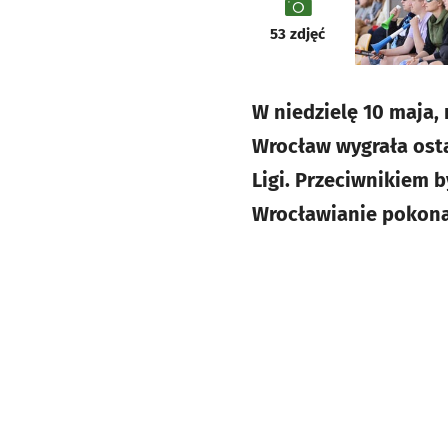
galeria
53
zdjęć
W niedzielę 10 maja,
Wrocław wygrała osta
Ligi. Przeciwnikiem b
Wrocławianie pokonal