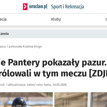
Serwis informacyjny wroclaw.pl podserwis: Sport 
acja
Kluby
czenia
azur i pokonały Kraków Kings
e Pantery pokazały pazur
rólowali w tym meczu [ZDJ
zuk
|
aktualizacja:
ćwierć roku temu, 10.05.2026
ię