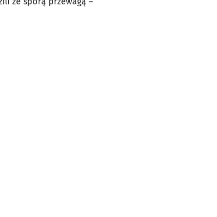
ili ze sporą przewagą –