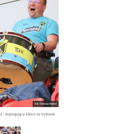
Fot. Tomasz Hołod
j - dopingujący kibice na trybunie