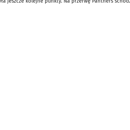
ła jeszcze kolejne punkty. Na przerwę Panthers schodz