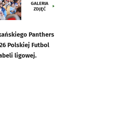
GALERIA
ZDJĘĆ
ykańskiego Panthers
6 Polskiej Futbol
abeli ligowej.