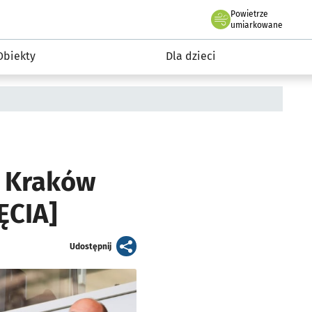
Powietrze
we Wrocławiu
i rekreacja
umiarkowane
Obiekty
Dla dzieci
. Kraków
ĘCIA]
artykuł
Udostępnij