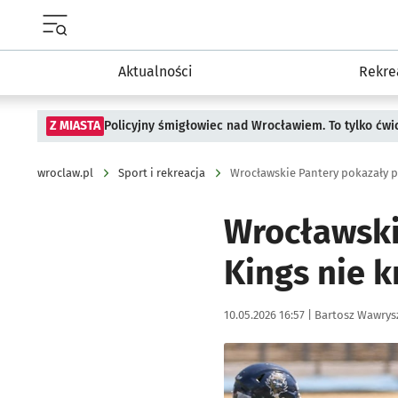
Menu główne portalu wroclaw.pl
Aktualności
Rekre
Z MIASTA
Policyjny śmigłowiec nad Wrocławiem. To tylko ćwi
wroclaw.pl
Sport i rekreacja
Wrocławskie Pantery pokazały p
Wrocławski
Kings nie k
Data publikacji:
Autor:
10.05.2026 16:57 |
Bartosz Wawrys
Kliknij, aby zobaczyć galer