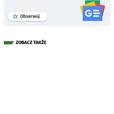
profil
google news
serwisu wroclaw
Obserwuj
ZOBACZ TAKŻE