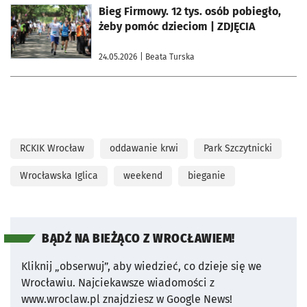
otworzy się w nowej karcie
Bieg Firmowy. 12 tys. osób pobiegło,
żeby pomóc dzieciom | ZDJĘCIA
24.05.2026
| Beata Turska
RCKIK Wrocław
oddawanie krwi
Park Szczytnicki
Wrocławska Iglica
weekend
bieganie
BĄDŹ NA BIEŻĄCO Z WROCŁAWIEM!
Kliknij „obserwuj”, aby wiedzieć, co dzieje się we
Wrocławiu.
Najciekawsze wiadomości z
www.wroclaw.pl znajdziesz w Google News!