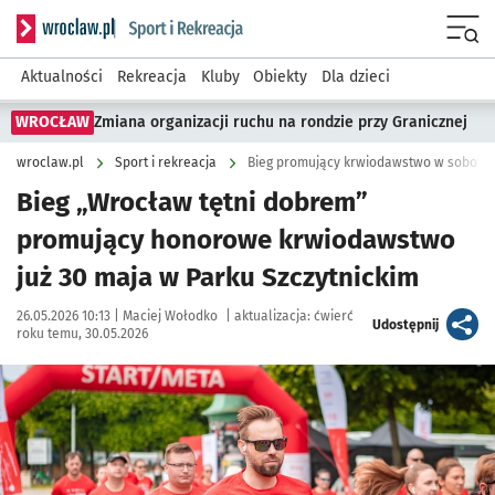
Serwis informacyjny wroclaw.pl podserwis: Sport i rekreacja
Menu
Aktualności
Rekreacja
Kluby
Obiekty
Dla dzieci
WROCŁAW
Zmiana organizacji ruchu na rondzie przy Granicznej
wroclaw.pl
Sport i rekreacja
Bieg promujący krwiodawstwo w sobotę w
Bieg „Wrocław tętni dobrem”
promujący honorowe krwiodawstwo
już 30 maja w Parku Szczytnickim
Data publikacji:
Autor:
26.05.2026 10:13 |
Maciej Wołodko
|
aktualizacja:
ćwierć
artykuł
Udostępnij
roku temu, 30.05.2026
Kliknij, aby powiększyć