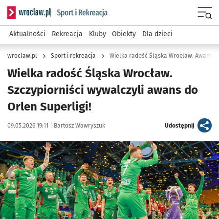
Serwis informacyjny wroclaw.pl podserwis: Sport i rekreacja
Menu
Aktualności
Rekreacja
Kluby
Obiekty
Dla dzieci
wroclaw.pl
Sport i rekreacja
Wielka radość Śląska Wrocław. Awans do
Wielka radość Śląska Wrocław.
Szczypiorniści wywalczyli awans do
Orlen Superligi!
Data publikacji:
Autor:
artykuł
09.05.2026 19:11 |
Bartosz Wawryszuk
Udostępnij
Kliknij, aby zobaczyć galerię