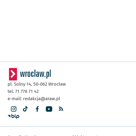
pl. Solny 14,
50-062
Wrocław
tel. 71 776 71 42
e-mail:
redakcja@araw.pl