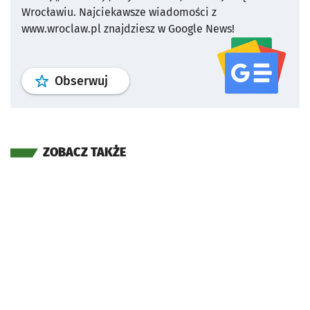
Wrocławiu.
Najciekawsze wiadomości z
www.wroclaw.pl znajdziesz w Google News!
profil
google news
serwisu wroclaw
Obserwuj
ZOBACZ TAKŻE