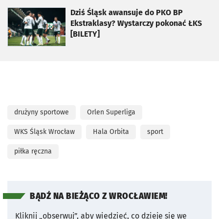
otworzy się w nowej karcie
Dziś Śląsk awansuje do PKO BP
Ekstraklasy? Wystarczy pokonać ŁKS
[BILETY]
drużyny sportowe
Orlen Superliga
WKS Śląsk Wrocław
Hala Orbita
sport
piłka ręczna
BĄDŹ NA BIEŻĄCO Z WROCŁAWIEM!
Kliknij „obserwuj”, aby wiedzieć, co dzieje się we