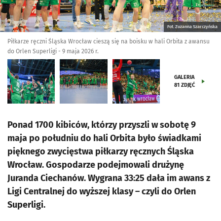
Fot. Zuzanna Szarczyńska
Piłkarze ręczni Śląska Wrocław cieszą się na boisku w hali Orbita z awansu
do Orlen Superligi - 9 maja 2026 r.
GALERIA
81
ZDJĘĆ
Ponad 1700 kibiców, którzy przyszli w sobotę 9
maja po południu do hali Orbita było świadkami
pięknego zwycięstwa piłkarzy ręcznych Śląska
Wrocław. Gospodarze podejmowali drużynę
Juranda Ciechanów. Wygrana 33:25 dała im awans z
Ligi Centralnej do wyższej klasy – czyli do Orlen
Superligi.