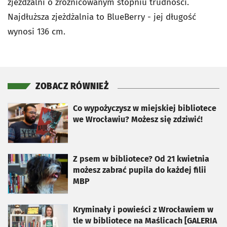
zjeżdżalni o zróżnicowanym stopniu trudności.
Najdłuższa zjeżdżalnia to BlueBerry - jej długość
wynosi 136 cm.
ZOBACZ RÓWNIEŻ
otworzy się w nowej karcie
Co wypożyczysz w miejskiej bibliotece
we Wrocławiu? Możesz się zdziwić!
otworzy się w nowej karcie
Z psem w bibliotece? Od 21 kwietnia
możesz zabrać pupila do każdej filii
MBP
otworzy się w nowej karcie
Kryminały i powieści z Wrocławiem w
tle w bibliotece na Maślicach [GALERIA