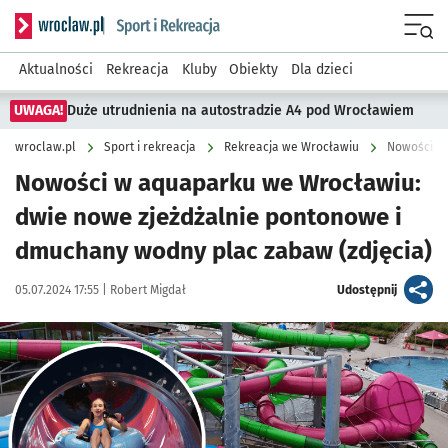
Serwis informacyjny wroclaw.pl podserwis: Sport i rekreacja
Menu
Aktualności
Rekreacja
Kluby
Obiekty
Dla dzieci
UWAGA!
Duże utrudnienia na autostradzie A4 pod Wrocławiem
wroclaw.pl
Sport i rekreacja
Rekreacja we Wrocławiu
Nowości w
Nowości w aquaparku we Wrocławiu:
dwie nowe zjeżdżalnie pontonowe i
dmuchany wodny plac zabaw (zdjęcia)
Data publikacji:
Autor:
artykuł
05.07.2024 17:55 |
Robert Migdał
Udostępnij
Kliknij, aby zobaczyć galerię