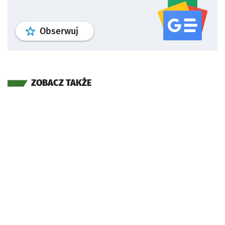
profil
google news
serwisu wroclaw
Obserwuj
ZOBACZ TAKŻE