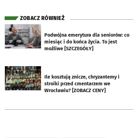
ZOBACZ RÓWNIEŻ
otworzy się w nowej karcie
Podwójna emerytura dla seniorów: co
miesiąc i do końca życia. To jest
możliwe [SZCZEGÓŁY]
otworzy się w nowej karcie
Ile kosztują znicze, chryzantemy i
stroiki przed cmentarzem we
Wrocławiu? [ZOBACZ CENY]