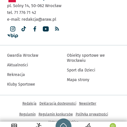
pl. Solny 14,
50-062
Wrocław
tel. 71 776 71 42
e-mail:
redakcja@araw.pl
Gwardia Wrocław
Obiekty sportowe we
Wrocławiu
Aktualności
Sport dla Dzieci
Rekreacja
Mapa strony
Kluby Sportowe
Inne informacje
Redakcja
Deklaracja dostępności
Newsletter
Regulamin
Regulamin konkursów
Polityka prywatności
Strona główna - wroclaw.pl
Ustawienia cookies