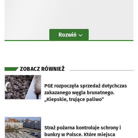
Rozwiń
ZOBACZ RÓWNIEŻ
otworzy się w nowej karcie
PGE rozpoczęła sprzedaż dotychczas
zakazanego węgla brunatnego.
„Kiepskie, trujące paliwo”
otworzy się w nowej karcie
Straż pożarna kontroluje schrony i
bunkry w Polsce. Które miejsca