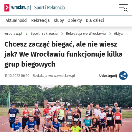
Serwis informacyjny wroclaw.pl podserwis: Sport i rekreacja
Menu
Aktualności
Rekreacja
Kluby
Obiekty
Dla dzieci
wroclaw.pl
Sport i rekreacja
Rekreacja we Wrocławiu
Aktywnie w
Chcesz zacząć biegać, ale nie wiesz
jak? We Wrocławiu funkcjonuje kilka
grup biegowych
Data publikacji:
Autor:
artykuł
13.10.2022 06:20 |
Redakcja www.wroclaw.pl
Udostępnij
Kliknij, aby powiększyć