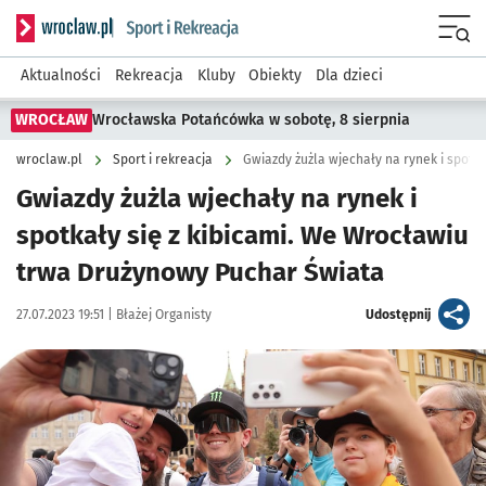
Serwis informacyjny wroclaw.pl podserwis: Sport i rekreacja
Menu
Aktualności
Rekreacja
Kluby
Obiekty
Dla dzieci
WROCŁAW
Wrocławska Potańcówka w sobotę, 8 sierpnia
wroclaw.pl
Sport i rekreacja
Gwiazdy żużla wjechały na rynek i
spotkały się z kibicami. We Wrocławiu
trwa Drużynowy Puchar Świata
Data publikacji:
Autor:
artykuł
27.07.2023 19:51 |
Błażej Organisty
Udostępnij
Kliknij, aby zobaczyć galerię