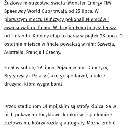
Żużlowe mistrzostwa świata (Monster Energy FIM
Speedway World Cup) trwają od 25 lipca.
W
pierwszym meczu Duńczycy pokonali Niemców i
awansowali do finału. W drugim Francja była lepsza
od Finlandii.
Kolejny etap to baraż w piątek 28 lipca. O
ostatnie miejsce w finale powalczą w nim: Szwecja,
Australia, Francja i Czechy.
Finał w sobotę 29 lipca. Pojadą w nim Duńczycy,
Brytyjczycy i Polacy (jako gospodarze), a także
drużyna, która wygra baraż.
Przed stadionem Olimpijskim są strefy kibica. Są w
nich pokazy motocyklowe, konkursy i spotkania z
żużlowcami, którzy rozdają autografy. Można zrobić