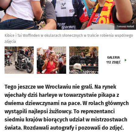
Tomasz Hołod
Kibice i Tai Woffinden w okularach słonecznych w trakcie robienia wspólnego
zdjęcia
GALERIA
112
ZDJĘĆ
Tego jeszcze we Wrocławiu nie grali. Na rynek
wjechały dziś harleye w towarzystwie pikapa z
dwiema dziewczynami na pace. W rolach głównych
wystąpili najlepsi żużlowcy. To reprezentanci
siedmiu krajów biorących udział w mistrzostwach
świata. Rozdawali autografy i pozowali do zdjęć.