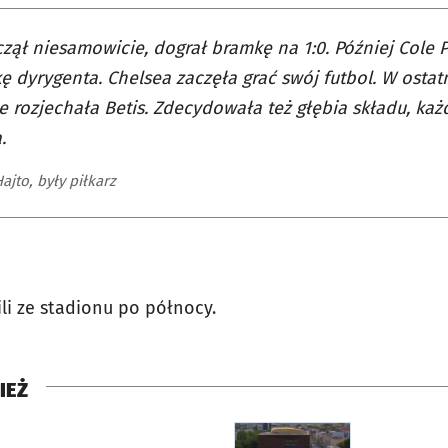
czął niesamowicie, dograł bramkę na 1:0. Później Cole 
ę dyrygenta. Chelsea zaczęła grać swój futbol. W osta
ie rozjechała Betis. Zdecydowała też głębia składu, ka
.
jto, były piłkarz
li ze stadionu po północy.
IEŻ
rcie
otworzy się w nowej karci