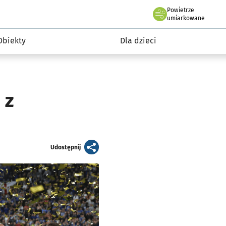
Powietrze
we Wrocławiu
i rekreacja
umiarkowane
Obiekty
Dla dzieci
 z
artykuł
Udostępnij