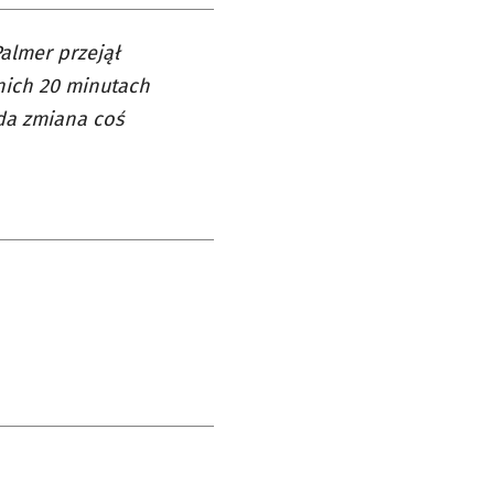
Palmer przejął
tnich 20 minutach
żda zmiana coś
e