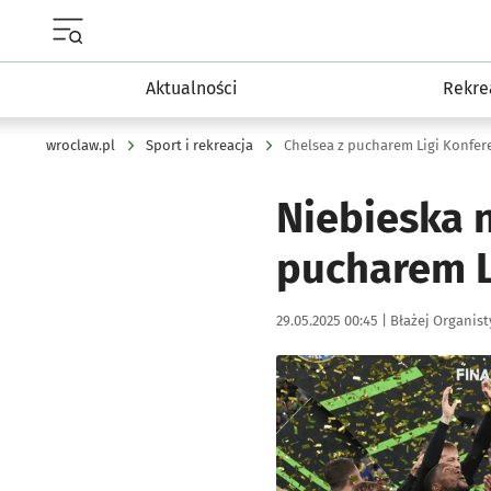
Menu główne portalu wroclaw.pl
Aktualności
Rekre
wroclaw.pl
Sport i rekreacja
Chelsea z pucharem Ligi Konfere
Niebieska 
pucharem Li
Data publikacji:
Autor:
29.05.2025 00:45 |
Błażej Organist
Kliknij, aby zobaczyć galer