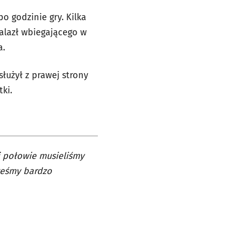
 godzinie gry. Kilka
alazł wbiegającego w
a.
służył z prawej strony
tki.
j połowie musieliśmy
steśmy bardzo