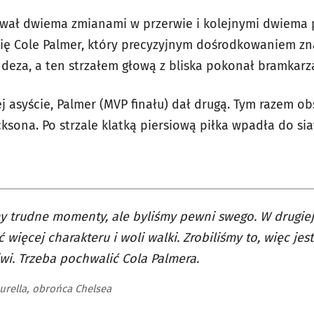
wał dwiema zmianami w przerwie i kolejnymi dwiema po
się Cole Palmer, który precyzyjnym dośrodkowaniem zn
deza, a ten strzałem głową z bliska pokonał bramkarz
j asyście, Palmer (MVP finału) dał drugą. Tym razem ob
ksona. Po strzale klatką piersiową piłka wpadła do sia
y trudne momenty, ale byliśmy pewni swego. W drugie
 więcej charakteru i woli walki. Zrobiliśmy to, więc je
iwi. Trzeba pochwalić Cola Palmera.
urella, obrońca Chelsea