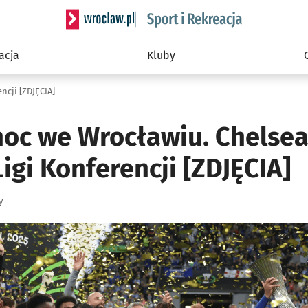
Serwis informacyjny wroclaw.pl podserwis: Sport 
acja
Kluby
ncji [ZDJĘCIA]
noc we Wrocławiu. Chelsea
gi Konferencji [ZDJĘCIA]
y
ię