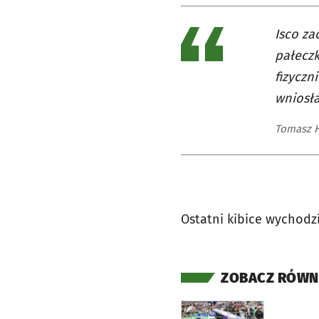
Isco za
pałeczk
fizyczn
wniosła
Tomasz Ha
Ostatni kibice wychodzi
ZOBACZ RÓWN
otworzy się w nowej ka