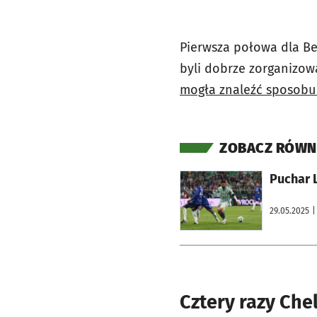
Pierwsza połowa dla Be
byli dobrze zorganizowa
mogła znaleźć sposobu 
ZOBACZ RÓWN
otworzy się w nowej karcie
Puchar L
29.05.2025
|
Cztery razy Che