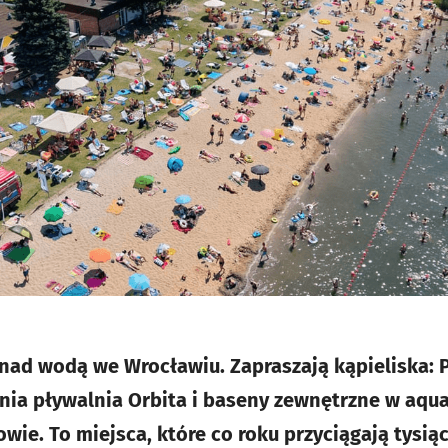
ad wodą we Wrocławiu. Zapraszają kąpieliska: Pa
tnia pływalnia Orbita i baseny zewnętrzne w aqu
owie. To miejsca, które co roku przyciągają tysi