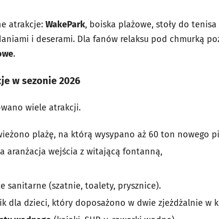
e atrakcje:
WakePark
, boiska plażowe, stoły do tenis
aniami i deserami. Dla fanów relaksu pod chmurką poz
lowe
.
cje w sezonie 2026
wano wiele atrakcji.
ieżono plażę, na którą wysypano aż 60 ton nowego pi
a aranżacja wejścia z witającą fontanną,
sanitarne (szatnie, toalety, prysznice).
 dla dzieci, który doposażono w dwie zjeżdżalnie w ks