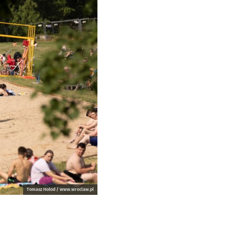
Tomasz Hołod / www.wroclaw.pl