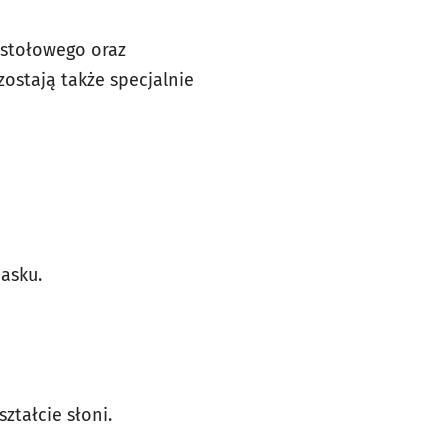
a stołowego oraz
ostają także specjalnie
asku.
ztałcie słoni.