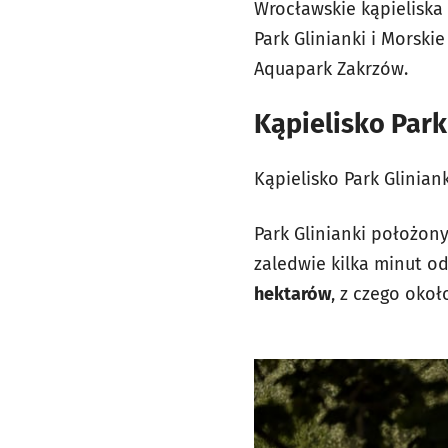
Wrocławskie kąpieliska
Park Glinianki i Morski
Aquapark Zakrzów.
Kąpielisko Park
Kąpielisko Park Glinia
Park Glinianki położon
zaledwie kilka minut o
hektarów
, z czego oko