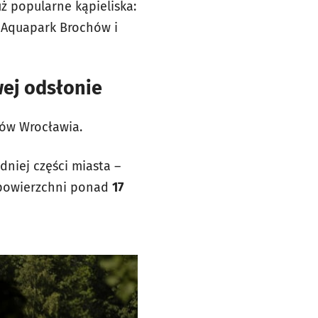
ż popularne kąpieliska:
w Aquapark Brochów i
wej odsłonie
ców Wrocławia.
dniej części miasta –
o powierzchni ponad
17