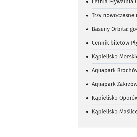
Letnia Pływalnia O
Trzy nowoczesne 
Baseny Orbita: go
Cennik biletów Pł
Kąpielisko Morski
Aquapark Brochów
Aquapark Zakrzów,
Kąpielisko Oporów
Kąpielisko Maślic