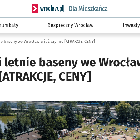
Serwis informacyjny wroclaw.pl podserwis: Dla
unikaty
Bezpieczny Wrocław
Inwesty
nie baseny we Wrocławiu już czynne [ATRAKCJE, CENY]
i letnie baseny we Wrocła
 [ATRAKCJE, CENY]
i