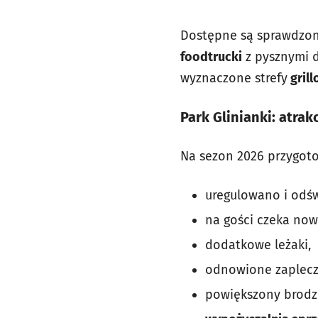
Dostępne są sprawdzon
foodtrucki
z pysznymi d
wyznaczone strefy
gril
Park Glinianki: atrak
Na sezon 2026 przygoto
uregulowano i odśw
na gości czeka now
dodatkowe leżaki,
odnowione zaplecze 
powiększony brodzik