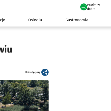
Powietrze
we Wrocławiu
 mieszkańca
dobre
cje
Osiedla
Gastronomia
wiu
artykuł
Udostępnij