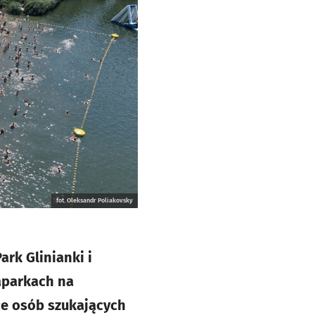
fot. Oleksandr Poliakovsky
rk Glinianki i
aparkach na
ące osób szukających