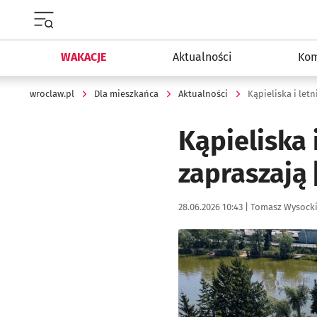
Menu główne portalu wroclaw.pl
WAKACJE
Aktualności
Kom
wroclaw.pl
Dla mieszkańca
Aktualności
Kąpieliska i let
Kąpieliska 
zapraszają
Data publikacji:
Autor:
28.06.2026 10:43 |
Tomasz Wysock
Kliknij, aby powiększyć