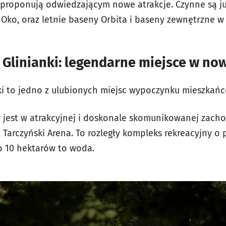
 proponują odwiedzającym nowe atrakcje. Czynne są ju
e Oko, oraz letnie baseny Orbita i baseny zewnętrzne 
 Glinianki: legendarne miejsce w no
nki to jedno z ulubionych miejsc wypoczynku mieszkań
y jest w atrakcyjnej i doskonale skomunikowanej zacho
d Tarczyński Arena. To rozległy kompleks rekreacyjny 
ło 10 hektarów to woda.