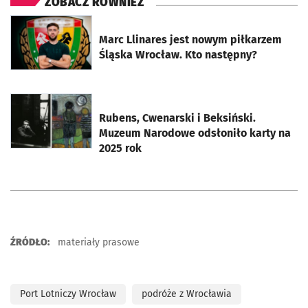
ZOBACZ RÓWNIEŻ
otworzy się w nowej karcie
Marc Llinares jest nowym piłkarzem
Śląska Wrocław. Kto następny?
otworzy się w nowej karcie
Rubens, Cwenarski i Beksiński.
Muzeum Narodowe odsłoniło karty na
2025 rok
ŹRÓDŁO:
materiały prasowe
Port Lotniczy Wrocław
podróże z Wrocławia