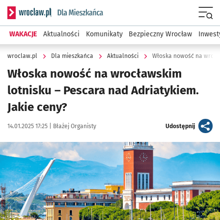
Serwis informacyjny wroclaw.pl podserwis: Dla mieszkańca
Menu
WAKACJE
Aktualności
Komunikaty
Bezpieczny Wrocław
Inwest
wroclaw.pl
Dla mieszkańca
Aktualności
Włoska nowość na wrocł
Włoska nowość na wrocławskim
lotnisku – Pescara nad Adriatykiem.
Jakie ceny?
Data publikacji:
Autor:
artykuł
14.01.2025 17:25 |
Błażej Organisty
Udostępnij
Kliknij, aby powiększyć