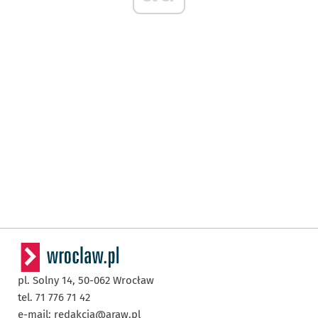
pl. Solny 14,
50-062
Wrocław
tel. 71 776 71 42
e-mail:
redakcja@araw.pl