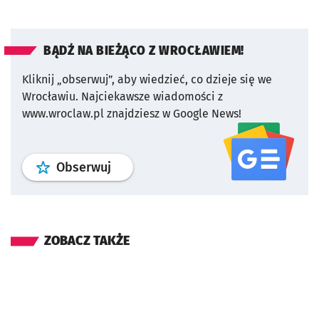
BĄDŹ NA BIEŻĄCO Z WROCŁAWIEM!
Kliknij „obserwuj”, aby wiedzieć, co dzieje się we
Wrocławiu.
Najciekawsze wiadomości z
www.wroclaw.pl znajdziesz w Google News!
profil
google news
serwisu wroclaw
Obserwuj
ZOBACZ TAKŻE