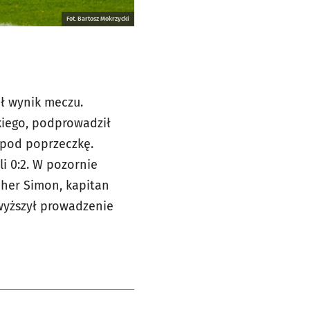
Fot. Bartosz Mokrzycki
ił wynik meczu.
skiego, podprowadził
 pod poprzeczkę.
li 0:2. W pozornie
opher Simon, kapitan
wyższył prowadzenie