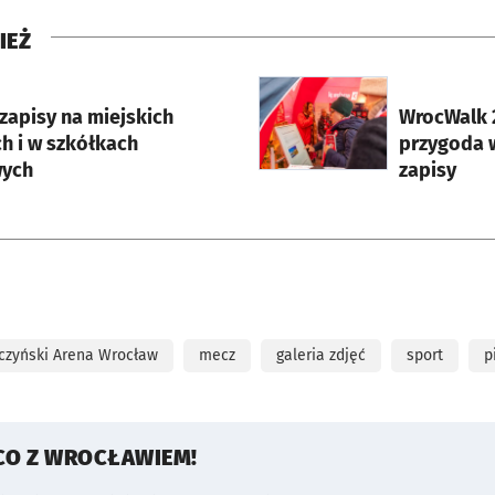
IEŻ
rcie
otworzy się w nowej karci
zapisy na miejskich
WrocWalk 
h i w szkółkach
przygoda w
wych
zapisy
czyński Arena Wrocław
mecz
galeria zdjęć
sport
p
CO Z WROCŁAWIEM!