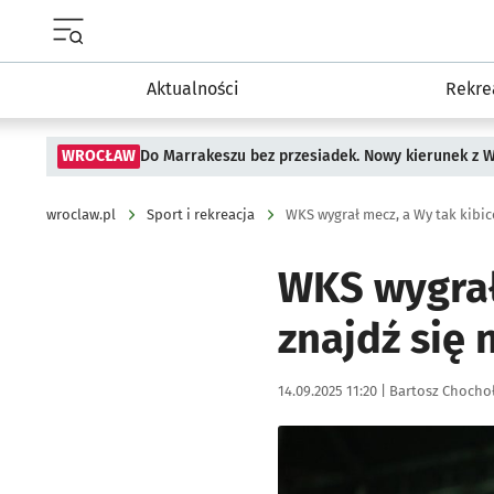
Menu główne portalu wroclaw.pl
Aktualności
Rekre
WROCŁAW
Do Marrakeszu bez przesiadek. Nowy kierunek z 
wroclaw.pl
Sport i rekreacja
WKS wygrał mecz, a Wy tak kibic
WKS wygrał 
znajdź się 
Data publikacji:
Autor:
14.09.2025 11:20 |
Bartosz Chocho
Kliknij, aby zobaczyć galer