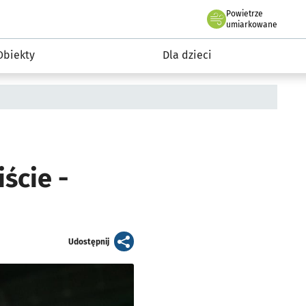
Powietrze
we Wrocławiu
i rekreacja
umiarkowane
Obiekty
Dla dzieci
ście -
artykuł
Udostępnij