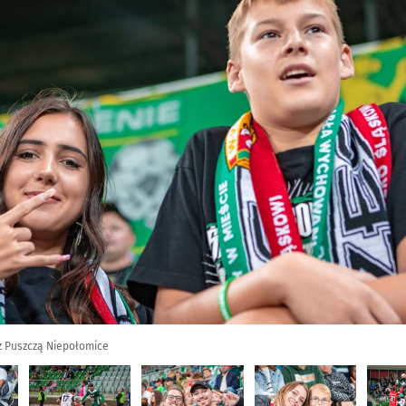
z Puszczą Niepołomice