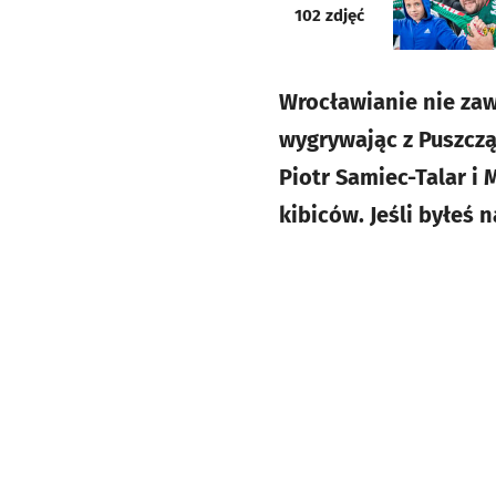
galeria
102
zdjęć
Wrocławianie nie zaw
wygrywając z Puszczą 
Piotr Samiec-Talar i
kibiców. Jeśli byłeś 