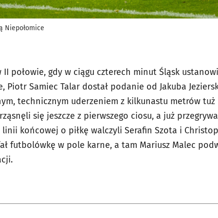
zą Niepołomice
 II połowie, gdy w ciągu czterech minut Śląsk ustanow
e, Piotr Samiec Talar dostał podanie od Jakuba Jezier
ęknym, technicznym uderzeniem z kilkunastu metrów tuż
ząsnęli się jeszcze z pierwszego ciosu, a już przegrywa
 linii końcowej o piłkę walczyli Serafin Szota i Christ
ał futbolówkę w pole karne, a tam Mariusz Malec pod
cji.