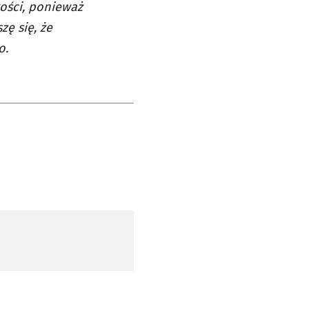
kości, ponieważ
zę się, że
o.