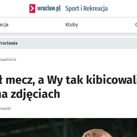
Serwis informacyjny wroclaw.pl podserwis: Sport 
acja
Kluby
Wrocławia
owaliście
mecz, a Wy tak kibicowali
na zdjęciach
łowski
ię