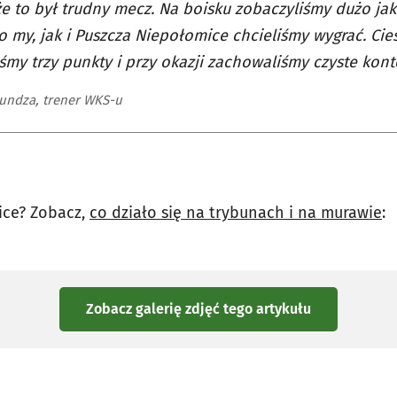
że to był trudny mecz. Na boisku zobaczyliśmy dużo ja
 my, jak i Puszcza Niepołomice chcieliśmy wygrać. Cies
śmy trzy punkty i przy okazji zachowaliśmy czyste kont
undza, trener WKS-u
ice? Zobacz,
co działo się na trybunach i na murawie
:
Zobacz galerię zdjęć
tego artykułu