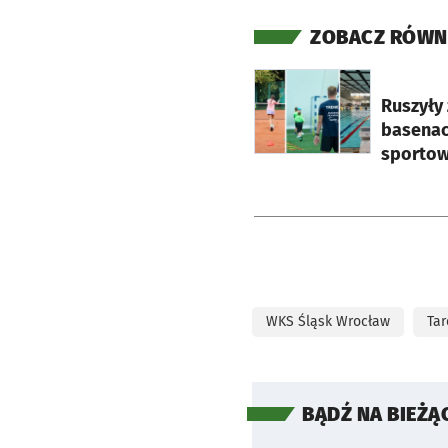
ZOBACZ RÓWN
otworzy się w nowej ka
Ruszyły 
basenac
sporto
WKS Śląsk Wrocław
Tar
BĄDŹ NA BIEŻĄ