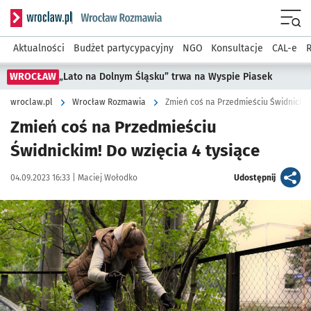
Serwis informacyjny wroclaw.pl podserwis: Rozmawia
Menu
Aktualności
Budżet partycypacyjny
NGO
Konsultacje
CAL-e
R
WROCŁAW
„Lato na Dolnym Śląsku” trwa na Wyspie Piasek
wroclaw.pl
Wrocław Rozmawia
Zmień coś na Przedmieściu Świdnickim!
Zmień coś na Przedmieściu
Świdnickim! Do wzięcia 4 tysiące
Data publikacji:
Autor:
artykuł
04.09.2023 16:33 |
Maciej Wołodko
Udostępnij
Kliknij, aby zobaczyć galerię