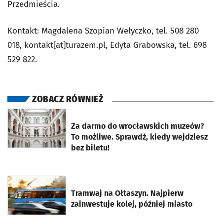
Przedmieścia.
Kontakt: Magdalena Szopian Wełyczko, tel. 508 280
018, kontakt[at]turazem.pl, Edyta Grabowska, tel. 698
529 822.
ZOBACZ RÓWNIEŻ
otworzy się w nowej karcie
Za darmo do wrocławskich muzeów?
To możliwe. Sprawdź, kiedy wejdziesz
bez biletu!
otworzy się w nowej karcie
Tramwaj na Ołtaszyn. Najpierw
zainwestuje kolej, później miasto