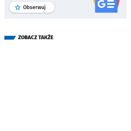
profil
google news
serwisu wroclaw
Obserwuj
ZOBACZ TAKŻE