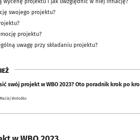
wycenę projektu i jak uwzględnić w niej inflację?
ację swojego projektu?
rojektu?
omocję projektu?
ególną uwagę przy składaniu projektu?
IEŻ
osić swój projekt w WBO 2023? Oto poradnik krok po kr
 Maciej Wołodko
jekt w WBO 2023