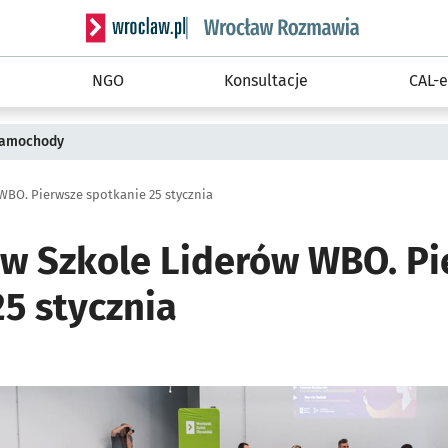
Serwis informacyjny wroclaw.pl podserwis: Rozm
NGO
Konsultacje
CAL-e
 samochody
WBO. Pierwsze spotkanie 25 stycznia
 w Szkole Liderów WBO. P
5 stycznia