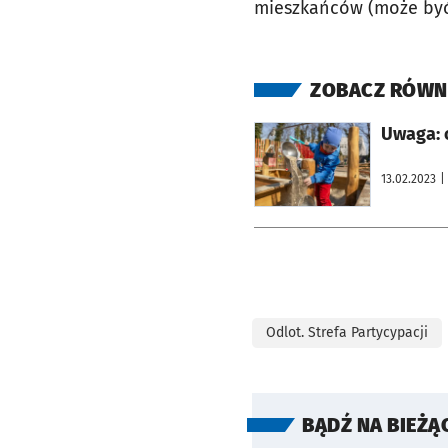
mieszkańców (może być 
ZOBACZ RÓWN
otworzy się w nowej karcie
Uwaga: o
13.02.2023
|
Odlot. Strefa Partycypacji
BĄDŹ NA BIEŻĄ