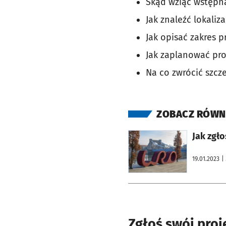
Skąd wziąć wstępną 
Jak znaleźć lokaliz
Jak opisać zakres p
Jak zaplanować pr
Na co zwrócić szcz
ZOBACZ RÓWN
otworzy się w nowej karcie
Jak zgł
19.01.2023
|
Zgłoś swój pro