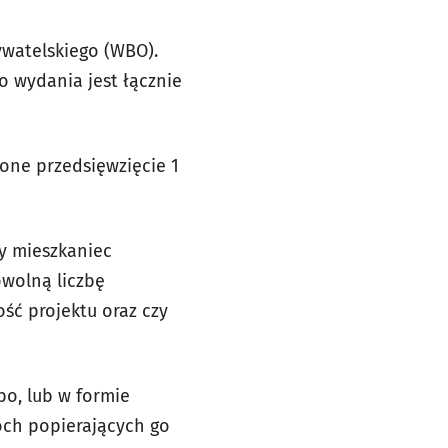
ywatelskiego (WBO).
o wydania jest łącznie
one przedsięwzięcie 1
dy mieszkaniec
owolną liczbę
ość projektu oraz czy
o, lub w formie
óch popierających go