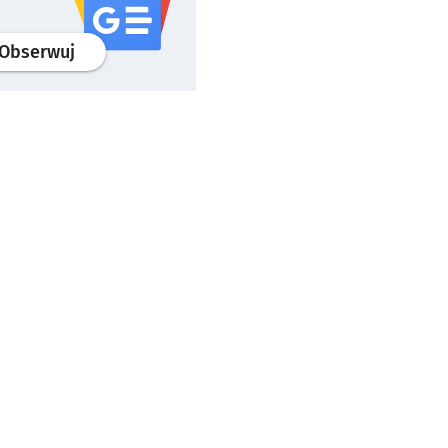
profil
google news
serwisu wroclaw.pl
Obserwuj