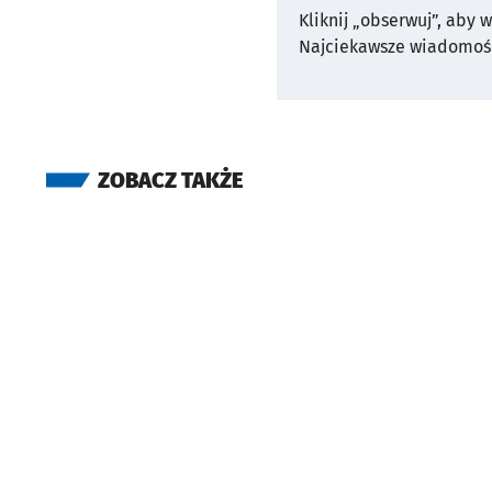
Kliknij „obserwuj”, aby 
Najciekawsze wiadomośc
ZOBACZ TAKŻE