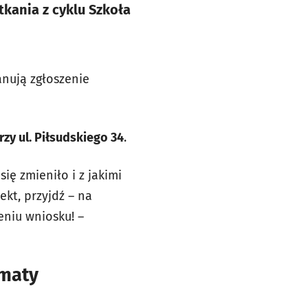
kania z cyklu Szkoła
anują zgłoszenie
rzy ul. Piłsudskiego 34
.
ę zmieniło i z jakimi
ekt, przyjdź – na
eniu wniosku! –
ematy