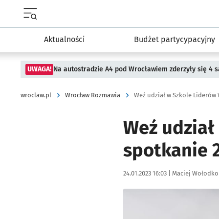
Menu główne portalu wroclaw.pl
Aktualności
Budżet partycypacyjny
UWAGA!
Na autostradzie A4 pod Wrocławiem zderzyły się 4
wroclaw.pl
Wrocław Rozmawia
Weź udział w Szkole Liderów 
Weź udział
spotkanie 2
Data publikacji:
Autor:
24.01.2023 16:03 |
Maciej Wołodko
Kliknij, aby powiększyć