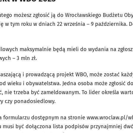
lutego możesz zgłosić ją do Wrocławskiego Budżetu Ob
ę w tym roku w dniach 22 września – 9 października. D
dlowych maksymalnie będą mieli do wydania na zgłosz
ych – 3 mln zł.
głaszającą i prowadzącą projekt WBO, może zostać każ
 od wieku i obywatelstwa. Jedna osoba może zgłosić d
ć, nie trzeba być zameldowanym. To lider określa wart
owy czy ponadosiedlowy.
a formularzu dostępnym na stronie www.wroclaw.pl/wb
u musi być dołączona lista podpisów przynajmniej dw