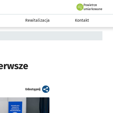
Powietrze
we Wrocławiu
awia
umiarkowane
Rewitalizacja
Kontakt
ierwsze
artykuł
Udostępnij