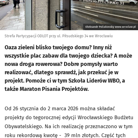
Oleksandr Poliakovsky www.wroclaw.pl
Strefa Partycypacji ODLOT przy ul. Piłsudskiego 34 we Wrocławiu
Oaza zieleni blisko twojego domu? Inny niż
wszystkie plac zabaw dla twojego dziecka? A może
nowa droga rowerowa? Dobre pomysły warto
realizować, dlatego sprawdź, jak przekuć je w
projekt. Pomoże ci w tym Szkoła Liderów WBO, a
także Maraton Pisania Projektów.
Od 26 stycznia do 2 marca 2026 można składać
projekty do tegorocznej edycji Wrocławskiego Budżetu
Obywatelskiego. Na ich realizację przeznaczono w tym
roku rekordową kwotę - 39 mln złotych. Część tych