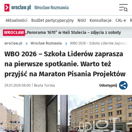
Serwis informacyjny wroclaw.pl podserwis: Rozmawia
Menu
Aktualności
Budżet partycypacyjny
NGO
Konsultacje
CAL-e
R
WROCŁAW
„Panorama 1670” w Hali Stulecia – zdjęcia z soboty
wroclaw.pl
Wrocław Rozmawia
WBO 2026 – Szkoła Liderów zaprasza n
WBO 2026 – Szkoła Liderów zaprasza
na pierwsze spotkanie. Warto też
przyjść na Maraton Pisania Projektów
Data publikacji:
Autor:
artykuł
29.01.2026 08:00 |
Beata Turska
Udostępnij
Kliknij, aby powiększyć