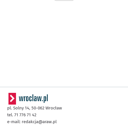
pl. Solny 14,
50-062
Wrocław
tel. 71 776 71 42
e-mail:
redakcja@araw.pl