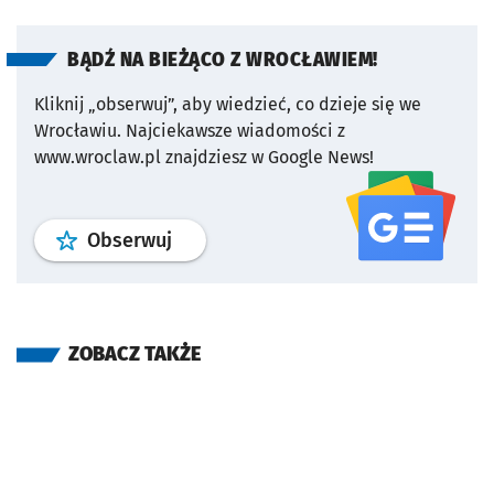
BĄDŹ NA BIEŻĄCO Z WROCŁAWIEM!
Kliknij „obserwuj”, aby wiedzieć, co dzieje się we
Wrocławiu.
Najciekawsze wiadomości z
www.wroclaw.pl znajdziesz w Google News!
profil
google news
serwisu wroclaw
Obserwuj
ZOBACZ TAKŻE