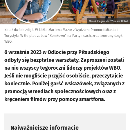
Marek Księżarek / Tomasz Hołod
Kolaż dwóch zdjęć. W kółku Marlena Mazur z Wydziału Promocji Miasta i
Turystyki. W tle plac zabaw "Konikowo" na Partynicach, zrealizowany dzięki
WBO.
6 września 2023 w Odlocie przy Piłsudskiego
odbyły się bezpłatne warsztaty. Zaproszeni zostali
na nie wszyscy tegoroczni liderzy projektów WBO.
Jeśli nie mogliście przyjść osobiście, przeczytajcie
koniecznie. Poniżej garść wskazówek, związanych z
promocją w mediach społecznościowych oraz z
kręceniem filmów przy pomocy smartfona.
Najważniejsze informacje