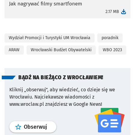
Jak nagrywać filmy smartfonem
otworzy się w nowej karcie
2.17 MB
Wydział Promocji i Turystyki UM Wrocławia
poradnik
ARAW
Wrocławski Budżet Obywatelski
WBO 2023
BĄDŹ NA BIEŻĄCO Z WROCŁAWIEM!
Kliknij „obserwuj”, aby wiedzieć, co dzieje się we
Wrocławiu.
Najciekawsze wiadomości z
www.wroclaw.pl znajdziesz w Google News!
profil
google news
serwisu wroclaw
Obserwuj