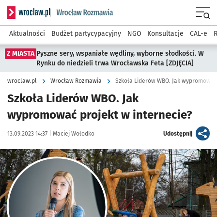
Serwis informacyjny wroclaw.pl podserwis: Rozmawia
Menu
Aktualności
Budżet partycypacyjny
NGO
Konsultacje
CAL-e
R
Z MIASTA
Pyszne sery, wspaniałe wędliny, wyborne słodkości. W
Rynku do niedzieli trwa Wrocławska Feta [ZDJĘCIA]
wroclaw.pl
Wrocław Rozmawia
Szkoła Liderów WBO. Jak wypromować 
Szkoła Liderów WBO. Jak
wypromować projekt w internecie?
Data publikacji:
Autor:
artykuł
13.09.2023 14:37 |
Maciej Wołodko
Udostępnij
Kliknij, aby powiększyć