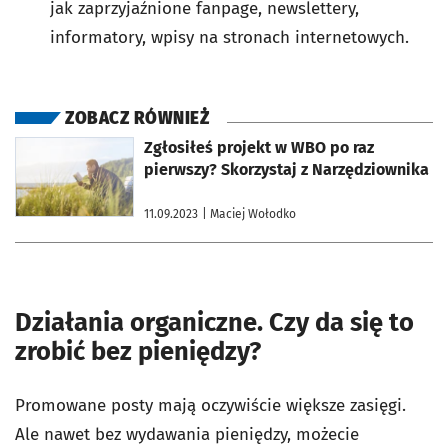
jak zaprzyjaźnione fanpage, newslettery,
informatory, wpisy na stronach internetowych.
ZOBACZ RÓWNIEŻ
otworzy się w nowej karcie
Zgłosiłeś projekt w WBO po raz
pierwszy? Skorzystaj z Narzędziownika
11.09.2023
| Maciej Wołodko
Działania organiczne. Czy da się to
zrobić bez pieniędzy?
Promowane posty mają oczywiście większe zasięgi.
Ale nawet bez wydawania pieniędzy, możecie