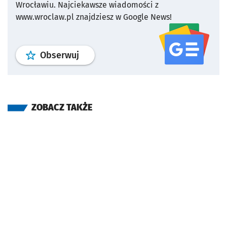
Wrocławiu.
Najciekawsze wiadomości z
www.wroclaw.pl znajdziesz w Google News!
profil
google news
serwisu wroclaw
Obserwuj
ZOBACZ TAKŻE