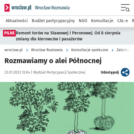
Serwis informacyjny wroclaw.pl podserwis: Rozmawia
Menu
Aktualności
Budżet partycypacyjny
NGO
Konsultacje
CAL-e
R
PILNE
Remont torów na Stawowej i Peronowej. Od 8 sierpnia
zmiany dla kierowców i pasażerów
wroclaw.pl
Wrocław Rozmawia
Konsultacje społeczne
Zakończon
Rozmawiamy o alei Północnej
Data publikacji:
Autor:
artykuł
23.01.2023 12:04 |
Wydział Partycypacji Społecznej
Udostępnij
Kliknij, aby powiększyć