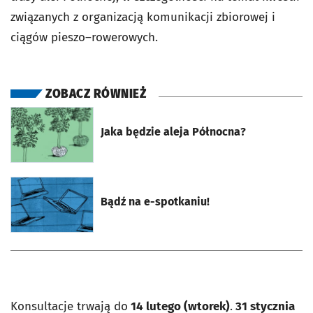
związanych z organizacją komunikacji zbiorowej i
ciągów pieszo–rowerowych.
ZOBACZ RÓWNIEŻ
otworzy się w nowej karcie
Jaka będzie aleja Północna?
otworzy się w nowej karcie
Bądź na e-spotkaniu!
Konsultacje trwają do
14 lutego (wtorek)
.
31 stycznia