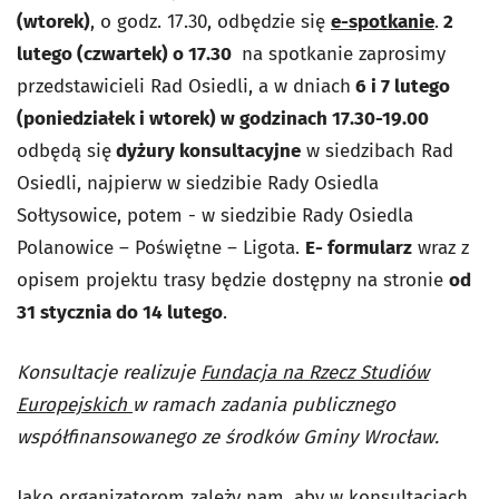
(wtorek)
, o godz. 17.30, odbędzie się
e-spotkanie
.
2
lutego (czwartek) o 17.30
na spotkanie zaprosimy
przedstawicieli Rad Osiedli, a w dniach
6 i 7 lutego
(poniedziałek i wtorek) w godzinach 17.30-19.00
odbędą się
dyżury konsultacyjne
w siedzibach Rad
Osiedli, najpierw w siedzibie Rady Osiedla
Sołtysowice, potem - w siedzibie Rady Osiedla
Polanowice – Poświętne – Ligota.
E- formularz
wraz z
opisem projektu trasy będzie dostępny na stronie
od
31 stycznia do 14 lutego
.
Konsultacje realizuje
Fundacja na Rzecz Studiów
Europejskich
w ramach zadania publicznego
współfinansowanego ze środków Gminy Wrocław.
Jako organizatorom zależy nam, aby w konsultacjach