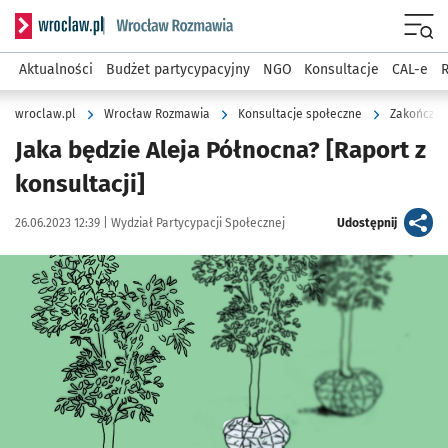
Serwis informacyjny wroclaw.pl podserwis: Rozmawia
Menu
Aktualności
Budżet partycypacyjny
NGO
Konsultacje
CAL-e
R
wroclaw.pl
Wrocław Rozmawia
Konsultacje społeczne
Zakończon
Jaka będzie Aleja Północna? [Raport z
konsultacji]
Data publikacji:
Autor:
artykuł
26.06.2023 12:39 |
Wydział Partycypacji Społecznej
Udostępnij
Kliknij, aby powiększyć