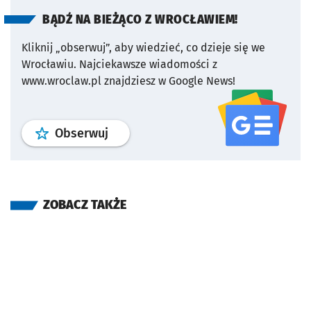
BĄDŹ NA BIEŻĄCO Z WROCŁAWIEM!
Kliknij „obserwuj”, aby wiedzieć, co dzieje się we
Wrocławiu.
Najciekawsze wiadomości z
www.wroclaw.pl znajdziesz w Google News!
profil
google news
serwisu wroclaw
Obserwuj
ZOBACZ TAKŻE