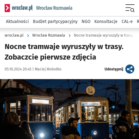
Serwis informacyjny wroclaw.pl podserwis: Rozmawia
Menu
Aktualności
Budżet partycypacyjny
NGO
Konsultacje
CAL-e
R
wroclaw.pl
Wrocław Rozmawia
Nocne tramwaje wyruszyły w trasy. Zo
Nocne tramwaje wyruszyły w trasy.
Zobaczcie pierwsze zdjęcia
Data publikacji:
Autor:
artykuł
05.10.2024 20:45 |
Maciej Wołodko
Udostępnij
Kliknij, aby zobaczyć galerię