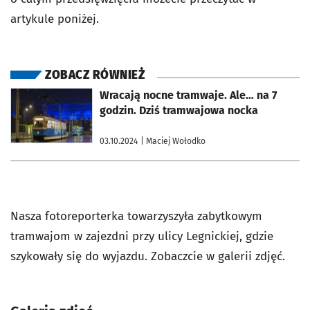
artykule poniżej.
ZOBACZ RÓWNIEŻ
otworzy się w nowej karcie
Wracają nocne tramwaje. Ale… na 7
godzin. Dziś tramwajowa nocka
03.10.2024
| Maciej Wołodko
Nasza fotoreporterka towarzyszyła zabytkowym
tramwajom w zajezdni przy ulicy Legnickiej, gdzie
szykowały się do wyjazdu. Zobaczcie w galerii zdjęć.