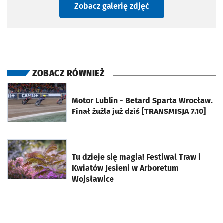
Zobacz galerię zdjęć
ZOBACZ RÓWNIEŻ
otworzy się w nowej karcie
Motor Lublin - Betard Sparta Wrocław.
Finał żużla już dziś [TRANSMISJA 7.10]
otworzy się w nowej karcie
Tu dzieje się magia! Festiwal Traw i
Kwiatów Jesieni w Arboretum
Wojsławice