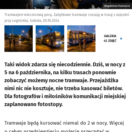
Magdalena Pasiewicz
Tramwajem wieczorową porą. Zabytkowe tramwaje ruszają w trasę z zajezdni
przy Legnickiej. Sobota, 05.10.2024
GALERIA
42
ZDJĘĆ
Taki widok zdarza się niecodziennie. Dziś, w nocy z
5 na 6 października, na kilku trasach ponownie
zobaczyć możemy nocne tramwaje. Przejażdżka
nimi nic nie kosztuje, nie trzeba kasować biletów.
Dla fotografów i miłośników komunikacji miejskiej
zaplanowano fotostopy.
Tramwaje będą kursować niemal do 2 w nocy. Więcej
o całym przedsięwzięciu możecie przeczytać w