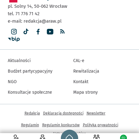
pl. Solny 14,
50-062
Wrocław
tel. 71 776 71 42
e-mail:
redakcja@araw.pl
Aktualności
CAL-e
Budżet partycypacyjny
Rewitalizacja
NGO
Kontakt
Konsultacje społeczne
Mapa strony
Inne informacje
Redakcja
Deklaracja dostępności
Newsletter
Regulamin
Regulamin konkursów
Polityka prywatności
Strona główna - wroclaw.pl
Ustawienia cookies