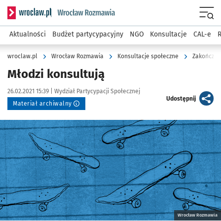
Serwis informacyjny wroclaw.pl podserwis: Rozmawia
Menu
Aktualności
Budżet partycypacyjny
NGO
Konsultacje
CAL-e
R
wroclaw.pl
Wrocław Rozmawia
Konsultacje społeczne
Zakończon
Młodzi konsultują
Data publikacji:
Autor:
26.02.2021 15:39 |
Wydział Partycypacji Społecznej
artykuł
Udostępnij
Materiał archiwalny
Kliknij, aby powiększyć
Wrocław Rozmawia