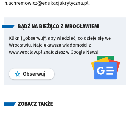
h.achremowicz@edukacjakrytyczna.pl
.
BĄDŹ NA BIEŻĄCO Z WROCŁAWIEM!
Kliknij „obserwuj”, aby wiedzieć, co dzieje się we
Wrocławiu.
Najciekawsze wiadomości z
www.wroclaw.pl znajdziesz w Google News!
profil
google news
serwisu wroclaw
Obserwuj
ZOBACZ TAKŻE