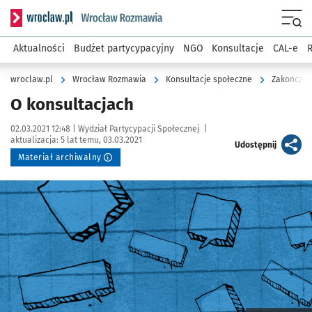
Serwis informacyjny wroclaw.pl podserwis: Rozmawia
Menu
Aktualności
Budżet partycypacyjny
NGO
Konsultacje
CAL-e
R
wroclaw.pl
Wrocław Rozmawia
Konsultacje społeczne
Zakończon
O konsultacjach
Data publikacji:
Autor:
02.03.2021 12:48 |
Wydział Partycypacji Społecznej
|
aktualizacja:
5 lat temu, 03.03.2021
artykuł
Udostępnij
Materiał archiwalny
Kliknij, aby powiększyć