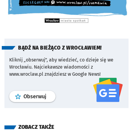
BĄDŹ NA BIEŻĄCO Z WROCŁAWIEM!
Kliknij „obserwuj”, aby wiedzieć, co dzieje się we
Wrocławiu.
Najciekawsze wiadomości z
www.wroclaw.pl znajdziesz w Google News!
profil
google news
serwisu wroclaw
Obserwuj
ZOBACZ TAKŻE