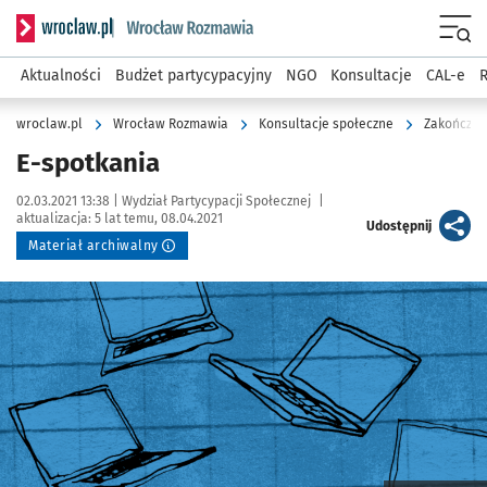
Serwis informacyjny wroclaw.pl podserwis: Rozmawia
Menu
Aktualności
Budżet partycypacyjny
NGO
Konsultacje
CAL-e
R
wroclaw.pl
Wrocław Rozmawia
Konsultacje społeczne
Zakończon
E-spotkania
Data publikacji:
Autor:
02.03.2021 13:38 |
Wydział Partycypacji Społecznej
|
aktualizacja:
5 lat temu, 08.04.2021
artykuł
Udostępnij
Materiał archiwalny
Kliknij, aby powiększyć