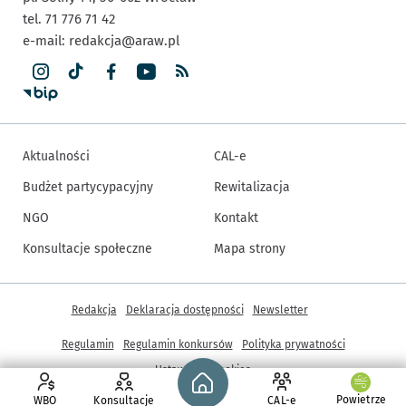
tel. 71 776 71 42
e-mail:
redakcja@araw.pl
Aktualności
CAL-e
Budżet partycypacyjny
Rewitalizacja
NGO
Kontakt
Konsultacje społeczne
Mapa strony
Inne informacje
Redakcja
Deklaracja dostępności
Newsletter
Regulamin
Regulamin konkursów
Polityka prywatności
Strona główna - wroclaw.pl
Ustawienia cookies
Powietrze
WBO
Konsultacje
CAL-e
© Copyright 2005-2026, ARAW S.A., Gmina Wrocław