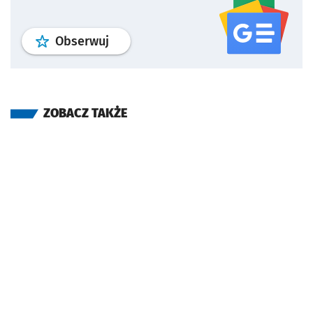
profil
google news
serwisu wroclaw
Obserwuj
ZOBACZ TAKŻE