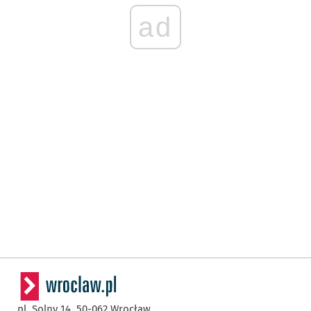
ad
pl. Solny 14,
50-062
Wrocław