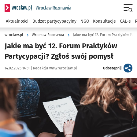
Serwis informacyjny wroclaw.pl podserwis: Rozmawia
Menu
Aktualności
Budżet partycypacyjny
NGO
Konsultacje
CAL-e
R
wroclaw.pl
Wrocław Rozmawia
Jakie ma być 12. Forum Praktyków Part
Jakie ma być 12. Forum Praktyków
Partycypacji? Zgłoś swój pomysł
Data publikacji:
Autor:
artykuł
14.02.2025 14:51 |
Redakcja www.wroclaw.pl
Udostępnij
Kliknij, aby powiększyć