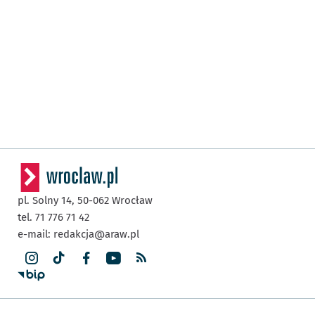
pl. Solny 14,
50-062
Wrocław
tel. 71 776 71 42
e-mail:
redakcja@araw.pl