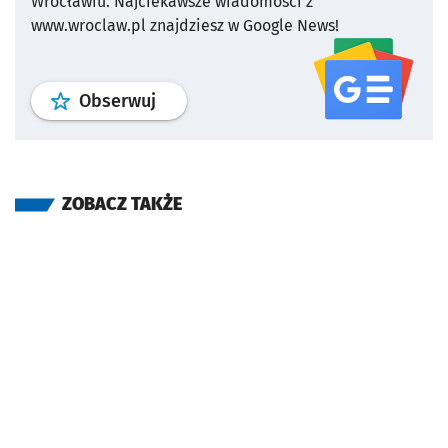
Wrocławiu.
Najciekawsze wiadomości z
www.wroclaw.pl znajdziesz w Google News!
profil
google news
serwisu wroclaw
Obserwuj
ZOBACZ TAKŻE