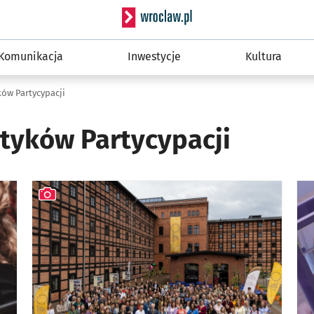
Serwis informacyjny wro
Komunikacja
Inwestycje
Kultura
ów Partycypacji
tyków Partycypacji