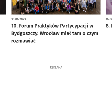
artykuł z galerią zdjęć
30.06.2023
16.0
10. Forum Praktyków Partycypacji w
8.
Bydgoszczy. Wrocław miał tam o czym
rozmawiać
REKLAMA