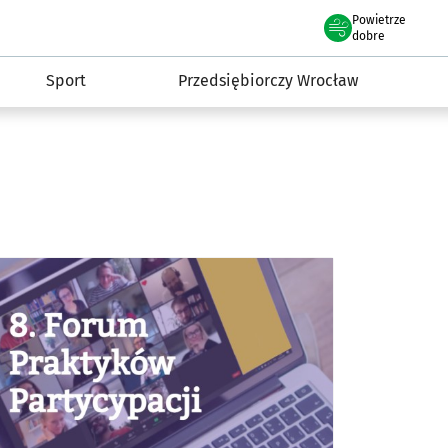
claw.pl
Powietrze
we Wrocławiu
dobre
Sport
Przedsiębiorczy Wrocław