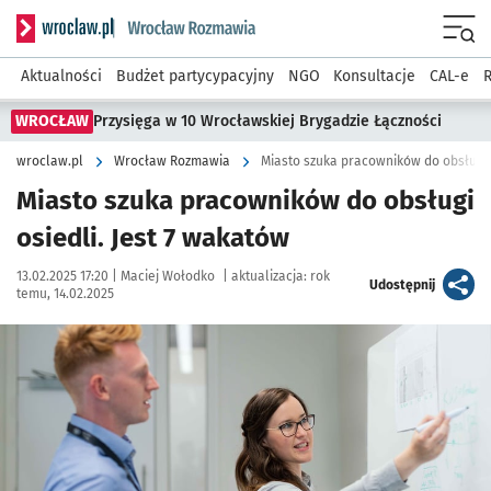
Serwis informacyjny wroclaw.pl podserwis: Rozmawia
Menu
Aktualności
Budżet partycypacyjny
NGO
Konsultacje
CAL-e
R
WROCŁAW
Przysięga w 10 Wrocławskiej Brygadzie Łączności
wroclaw.pl
Wrocław Rozmawia
Miasto szuka pracowników do obsługi o
Miasto szuka pracowników do obsługi
osiedli. Jest 7 wakatów
Data publikacji:
Autor:
13.02.2025 17:20 |
Maciej Wołodko
|
aktualizacja:
rok
artykuł
Udostępnij
temu, 14.02.2025
Kliknij, aby powiększyć