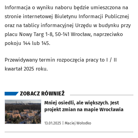
Informacja o wyniku naboru będzie umieszczona na
stronie internetowej Biuletynu Informacji Publicznej
oraz na tablicy informacyjnej Urzędu w budynku przy
placu Nowy Targ 1-8, 50-141 Wrocław, naprzeciwko
pokoju 144 lub 145.
Przewidywany termin rozpoczęcia pracy to I / II
kwartał 2025 roku.
ZOBACZ RÓWNIEŻ
otworzy się w nowej karcie
Mniej osiedli, ale większych. Jest
projekt zmian na mapie Wrocławia
13.01.2025
| Maciej Wołodko