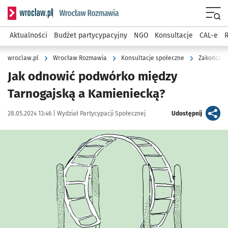
Serwis informacyjny wroclaw.pl podserwis: Rozmawia
Menu
Aktualności
Budżet partycypacyjny
NGO
Konsultacje
CAL-e
R
wroclaw.pl
Wrocław Rozmawia
Konsultacje społeczne
Zakończon
Jak odnowić podwórko między
Tarnogajską a Kamieniecką?
Data publikacji:
Autor:
artykuł
28.05.2024 13:46 |
Wydział Partycypacji Społecznej
Udostępnij
Kliknij, aby powiększyć