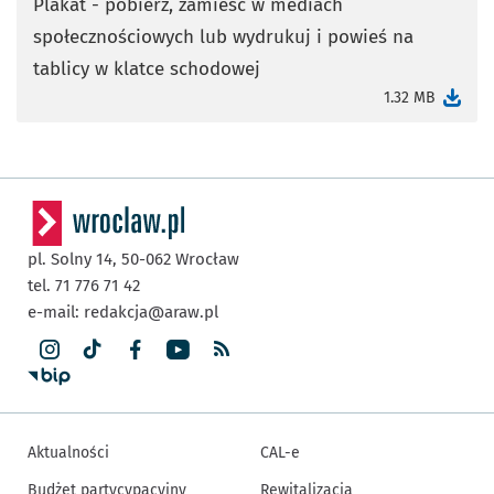
Plakat - pobierz, zamieść w mediach
społecznościowych lub wydrukuj i powieś na
otworzy się w nowej karcie
tablicy w klatce schodowej
1.32 MB
pl. Solny 14,
50-062
Wrocław
tel. 71 776 71 42
e-mail:
redakcja@araw.pl
Aktualności
CAL-e
Budżet partycypacyjny
Rewitalizacja