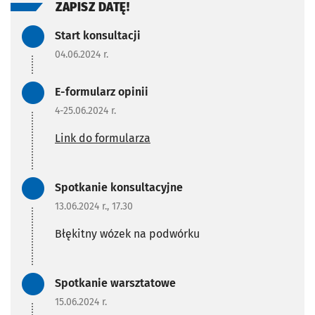
ZAPISZ DATĘ!
Zadanie zrealizowane/Zada
Start konsultacji
04.06.2024 r.
Zadanie zrealizowane/Zada
E-formularz opinii
4-25.06.2024 r.
Link do formularza
Zadanie zrealizowane/Zada
Spotkanie konsultacyjne
13.06.2024 r., 17.30
Błękitny wózek na podwórku
Zadanie zrealizowane/Zada
Spotkanie warsztatowe
15.06.2024 r.