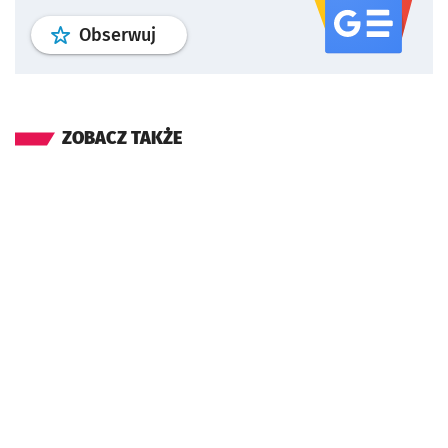
profil
google news
serwisu wroclaw
Obserwuj
ZOBACZ TAKŻE