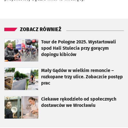
ZOBACZ RÓWNIEŻ
otworzy się w nowej karcie
Tour de Pologne 2025. Wystartowali
spod Hali Stulecia przy gorącym
dopingu kibiców
otworzy się w nowej karcie
Mały Gądów w wielkim remoncie –
rozkopane trzy ulice. Zobaczcie postęp
prac
otworzy się w nowej karcie
Ciekawe rękodzieło od społecznych
dostawców we Wrocławiu