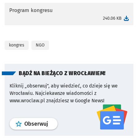
Program kongresu
otworzy się w nowej karcie
240.06 KB
kongres
NGO
BĄDŹ NA BIEŻĄCO Z WROCŁAWIEM!
Kliknij „obserwuj”, aby wiedzieć, co dzieje się we
Wrocławiu.
Najciekawsze wiadomości z
www.wroclaw.pl znajdziesz w Google News!
profil
google news
serwisu wroclaw
Obserwuj