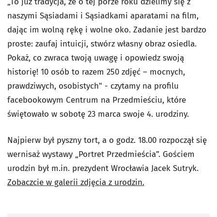
„To już tradycja, że o tej porze roku dzielimy się z
naszymi Sąsiadami i Sąsiadkami aparatami na film,
dając im wolną rękę i wolne oko. Zadanie jest bardzo
proste: zaufaj intuicji, stwórz własny obraz osiedla.
Pokaż, co zwraca twoją uwagę i opowiedz swoją
historię! 10 osób to razem 250 zdjęć – mocnych,
prawdziwych, osobistych" - czytamy na profilu
facebookowym Centrum na Przedmieściu, które
świętowało w sobotę 23 marca swoje 4. urodziny.
Najpierw był pyszny tort, a o godz. 18.00 rozpoczął się
wernisaż wystawy „Portret Przedmieścia”. Gościem
urodzin był m.in. prezydent Wrocławia Jacek Sutryk.
Zobaczcie w galerii zdjęcia z urodzin.