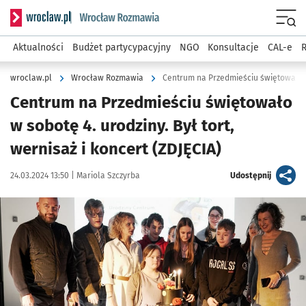
Serwis informacyjny wroclaw.pl podserwis: Rozmawia
Menu
Aktualności
Budżet partycypacyjny
NGO
Konsultacje
CAL-e
R
wroclaw.pl
Wrocław Rozmawia
Centrum na Przedmieściu świętowało 
Centrum na Przedmieściu świętowało
w sobotę 4. urodziny. Był tort,
wernisaż i koncert (ZDJĘCIA)
Data publikacji:
Autor:
artykuł
24.03.2024 13:50 |
Mariola Szczyrba
Udostępnij
Kliknij, aby zobaczyć galerię