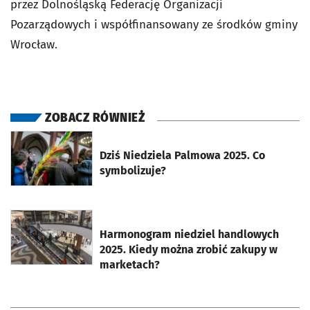
przez Dolnośląską Federację Organizacji
Pozarządowych i współfinansowany ze środków gminy
Wrocław.
ZOBACZ RÓWNIEŻ
otworzy się w nowej karcie
Dziś Niedziela Palmowa 2025. Co
symbolizuje?
otworzy się w nowej karcie
Harmonogram niedziel handlowych
2025. Kiedy można zrobić zakupy w
marketach?