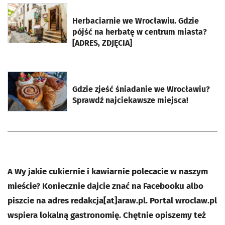
otworzy się w nowej karcie
Herbaciarnie we Wrocławiu. Gdzie
pójść na herbatę w centrum miasta?
[ADRES, ZDJĘCIA]
otworzy się w nowej karcie
Gdzie zjeść śniadanie we Wrocławiu?
Sprawdź najciekawsze miejsca!
A Wy jakie cukiernie i kawiarnie polecacie w naszym
mieście? Koniecznie dajcie znać na Facebooku albo
piszcie na adres redakcja[at]araw.pl. Portal wroclaw.pl
wspiera lokalną gastronomię. Chętnie opiszemy też