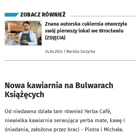
ZOBACZ RÓWNIEŻ
otworzy się w nowej karcie
Znana autorska cukiernia otworzyła
swój pierwszy lokal we Wrocławiu
(ZDJĘCIA)
24.04.2024
| Mariola Szczyrba
Nowa kawiarnia na Bulwarach
Książęcych
Od niedawna działa tam również Yerba Café,
niewielka kawiarnia serwująca yerba mate, kawę i
śniadania, założona przez braci - Piotra i Michała.