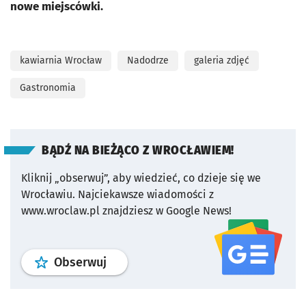
nowe miejscówki.
kawiarnia Wrocław
Nadodrze
galeria zdjęć
Gastronomia
BĄDŹ NA BIEŻĄCO Z WROCŁAWIEM!
Kliknij „obserwuj”, aby wiedzieć, co dzieje się we
Wrocławiu.
Najciekawsze wiadomości z
www.wroclaw.pl znajdziesz w Google News!
profil
google news
serwisu wroclaw
Obserwuj