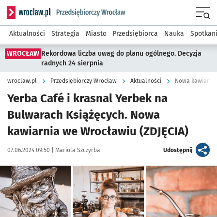
Serwis informacyjny wroclaw.pl podserwis: Strategia rozwo
Menu
Aktualności
Strategia
Miasto
Przedsiębiorca
Nauka
Spotkan
WROCŁAW
Rekordowa liczba uwag do planu ogólnego. Decyzja
radnych 24 sierpnia
wroclaw.pl
Przedsiębiorczy Wrocław
Aktualności
Nowa kawiarnia
Yerba Café i krasnal Yerbek na
Bulwarach Książęcych. Nowa
kawiarnia we Wrocławiu (ZDJĘCIA)
Data publikacji:
Autor:
artykuł
07.06.2024 09:50 |
Mariola Szczyrba
Udostępnij
Kliknij, aby zobaczyć galerię