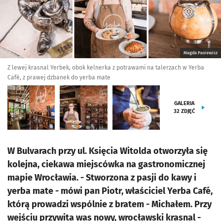
Magda Pasiewicz
Z lewej krasnal Yerbek, obok kelnerka z potrawami na talerzach w Yerba
Café, z prawej dzbanek do yerba mate
GALERIA
32
ZDJĘĆ
W Bulvarach przy ul. Księcia Witolda otworzyła się
kolejna, ciekawa miejscówka na gastronomicznej
mapie Wrocławia. - Stworzona z pasji do kawy i
yerba mate - mówi pan Piotr, właściciel Yerba Café,
którą prowadzi wspólnie z bratem - Michałem. Przy
wejściu przywita was nowy, wrocławski krasnal -