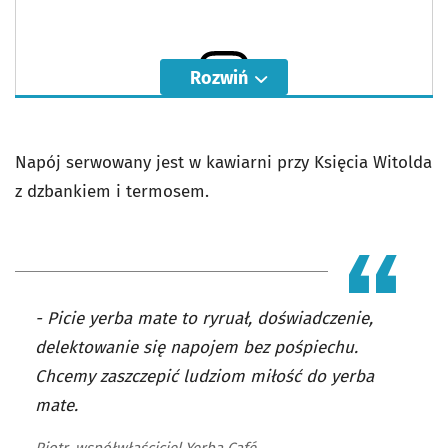
Rozwiń
Wyświetl ten post na Instagramie
Napój serwowany jest w kawiarni przy Księcia Witolda
z dzbankiem i termosem.
- Picie yerba mate to ryruał, doświadczenie,
delektowanie się napojem bez pośpiechu.
Chcemy zaszczepić ludziom miłość do yerba
mate.
Piotr, współwłaściciel Yerba Café