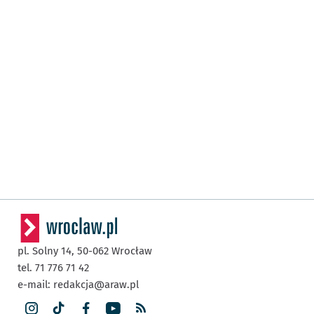
pl. Solny 14,
50-062
Wrocław
tel. 71 776 71 42
e-mail:
redakcja@araw.pl