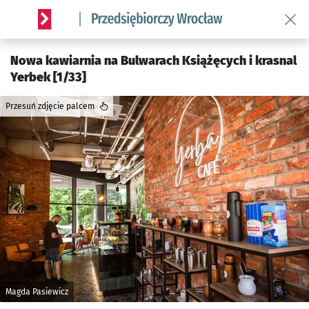
Wróć 
Serwis informacyjny wroclaw.pl podserwis: Strategia rozwo
Nowa kawiarnia na Bulwarach Książęcych i krasnal
Yerbek [1/33]
Przesuń zdjęcie palcem
Magda Pasiewicz