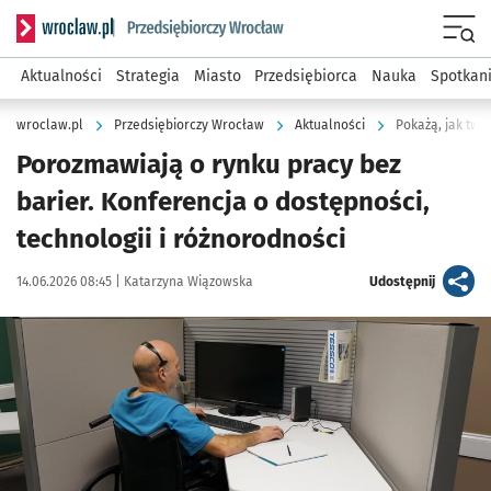
Serwis informacyjny wroclaw.pl podserwis: Strategia rozwo
Menu
Aktualności
Strategia
Miasto
Przedsiębiorca
Nauka
Spotkan
wroclaw.pl
Przedsiębiorczy Wrocław
Aktualności
Pokażą, jak two
Porozmawiają o rynku pracy bez
barier. Konferencja o dostępności,
technologii i różnorodności
Data publikacji:
Autor:
artykuł
14.06.2026 08:45 |
Katarzyna Wiązowska
Udostępnij
Kliknij, aby powiększyć