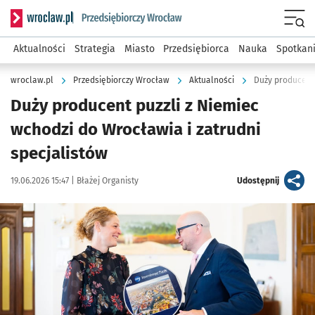
Serwis informacyjny wroclaw.pl podserwis: Strategia rozwo
Menu
Aktualności
Strategia
Miasto
Przedsiębiorca
Nauka
Spotkan
wroclaw.pl
Przedsiębiorczy Wrocław
Aktualności
Duży producent 
Duży producent puzzli z Niemiec
wchodzi do Wrocławia i zatrudni
specjalistów
Data publikacji:
Autor:
artykuł
19.06.2026 15:47 |
Błażej Organisty
Udostępnij
Kliknij, aby zobaczyć galerię