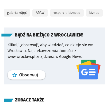
galeria zdjęć
ARAW
wsparcie biznesu
biznes
BĄDŹ NA BIEŻĄCO Z WROCŁAWIEM!
Kliknij „obserwuj”, aby wiedzieć, co dzieje się we
Wrocławiu.
Najciekawsze wiadomości z
www.wroclaw.pl znajdziesz w Google News!
profil
google news
serwisu wroclaw
Obserwuj
ZOBACZ TAKŻE