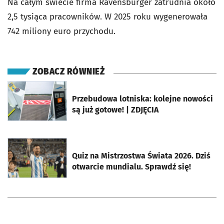
Na całym świecie firma Ravensburger zatrudnia około
2,5 tysiąca pracowników. W 2025 roku wygenerowała
742 miliony euro przychodu.
ZOBACZ RÓWNIEŻ
otworzy się w nowej karcie
Przebudowa lotniska: kolejne nowości
są już gotowe! | ZDJĘCIA
otworzy się w nowej karcie
Quiz na Mistrzostwa Świata 2026. Dziś
otwarcie mundialu. Sprawdź się!