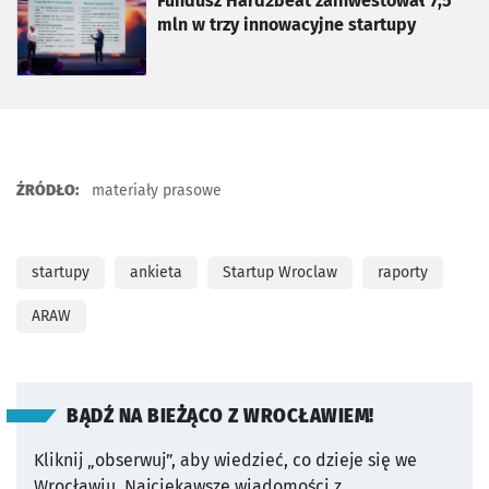
otworzy się w nowej karcie
Fundusz Hard2beat zainwestował 7,5
mln w trzy innowacyjne startupy
ŹRÓDŁO:
materiały prasowe
startupy
ankieta
Startup Wroclaw
raporty
ARAW
BĄDŹ NA BIEŻĄCO Z WROCŁAWIEM!
Kliknij „obserwuj”, aby wiedzieć, co dzieje się we
Wrocławiu.
Najciekawsze wiadomości z