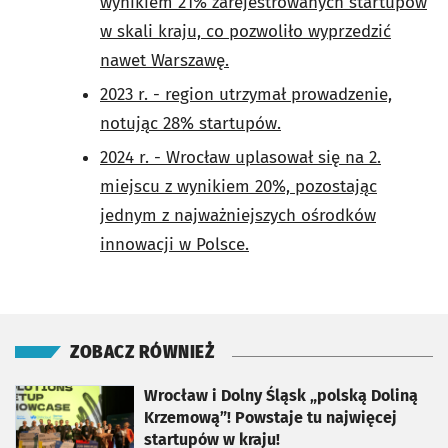
wynikiem 21% zarejestrowanych startupów
w skali kraju, co pozwoliło wyprzedzić
nawet Warszawę.
2023 r. - region utrzymał prowadzenie,
notując 28% startupów.
2024 r. - Wrocław uplasował się na 2.
miejscu z wynikiem 20%, pozostając
jednym z najważniejszych ośrodków
innowacji w Polsce.
ZOBACZ RÓWNIEŻ
otworzy się w nowej karcie
Wrocław i Dolny Śląsk „polską Doliną
Krzemową”! Powstaje tu najwięcej
startupów w kraju!