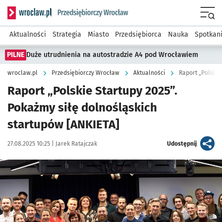
Serwis informacyjny wroclaw.pl podserwis: Strategia rozwo
Menu
Aktualności
Strategia
Miasto
Przedsiębiorca
Nauka
Spotkan
PILNE
Duże utrudnienia na autostradzie A4 pod Wrocławiem
wroclaw.pl
Przedsiębiorczy Wrocław
Aktualności
Raport „Polskie
Raport „Polskie Startupy 2025”.
Pokażmy siłę dolnośląskich
startupów [ANKIETA]
Data publikacji:
Autor:
artykuł
27.08.2025 10:25 |
Jarek Ratajczak
Udostępnij
Kliknij, aby powiększyć