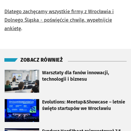
Dlatego zachęcamy wszystkie firmy z Wrocławia i
Dolnego Śląska - poświęćcie chwilę, wypełnijcie
ankietę
.
ZOBACZ RÓWNIEŻ
otworzy się w nowej karcie
Warsztaty dla fanów innowacji,
technologii i biznesu
otworzy się w nowej karcie
Evolutions: Meetup&Showcase – letnie
święto startupów we Wrocławiu