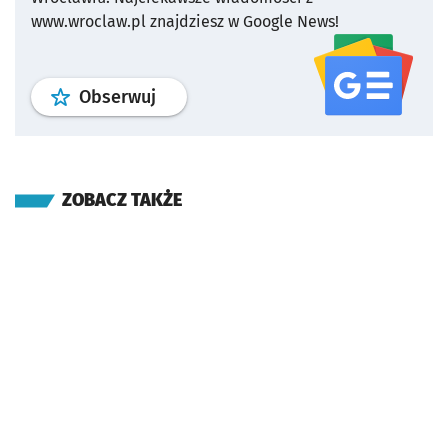
www.wroclaw.pl znajdziesz w Google News!
profil
google news
serwisu wroclaw
Obserwuj
ZOBACZ TAKŻE