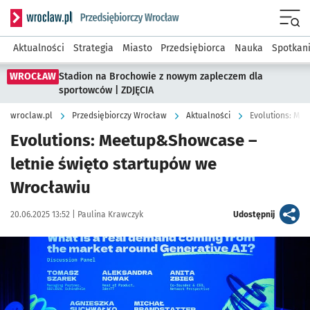
Serwis informacyjny wroclaw.pl podserwis: Strategia rozwo
Menu
Aktualności
Strategia
Miasto
Przedsiębiorca
Nauka
Spotkan
WROCŁAW
Stadion na Brochowie z nowym zapleczem dla
sportowców | ZDJĘCIA
wroclaw.pl
Przedsiębiorczy Wrocław
Aktualności
Evolutions: Me
Evolutions: Meetup&Showcase –
letnie święto startupów we
Wrocławiu
Data publikacji:
Autor:
artykuł
20.06.2025 13:52 |
Paulina Krawczyk
Udostępnij
Kliknij, aby powiększyć