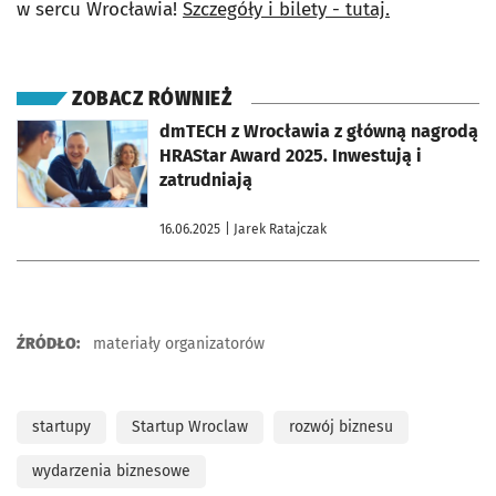
w sercu Wrocławia!
Szczegóły i bilety - tutaj.
ZOBACZ RÓWNIEŻ
otworzy się w nowej karcie
dmTECH z Wrocławia z główną nagrodą
HRAStar Award 2025. Inwestują i
zatrudniają
16.06.2025
| Jarek Ratajczak
ŹRÓDŁO:
materiały organizatorów
startupy
Startup Wroclaw
rozwój biznesu
wydarzenia biznesowe