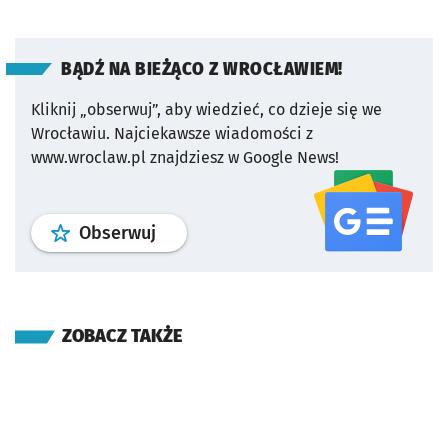
BĄDŹ NA BIEŻĄCO Z WROCŁAWIEM!
Kliknij „obserwuj”, aby wiedzieć, co dzieje się we
Wrocławiu.
Najciekawsze wiadomości z
www.wroclaw.pl znajdziesz w Google News!
profil
google news
serwisu wroclaw
Obserwuj
ZOBACZ TAKŻE