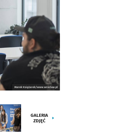
Marek Księżarek/www.wroclaw.pl
GALERIA
ZDJĘĆ