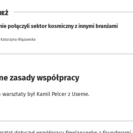
IEŻ
ie połączyli sektor kosmiczny z innymi branżami
 Katarzyna Wiązowska
tne zasady współpracy
warsztaty był Kamil Pelcer z Useme.
sztat dotyczył współpracy freelancerów z founderami i