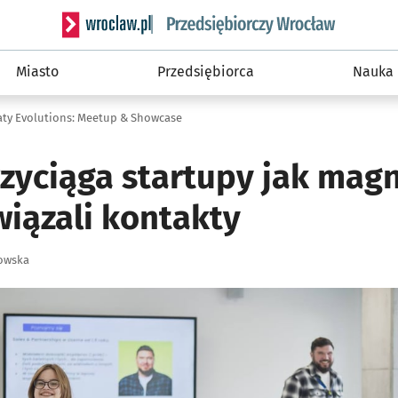
Serwis informacyjny wroclaw.pl podserwis: Strategi
Miasto
Przedsiębiorca
Nauka
aty Evolutions: Meetup & Showcase
zyciąga startupy jak magn
wiązali kontakty
owska
ię