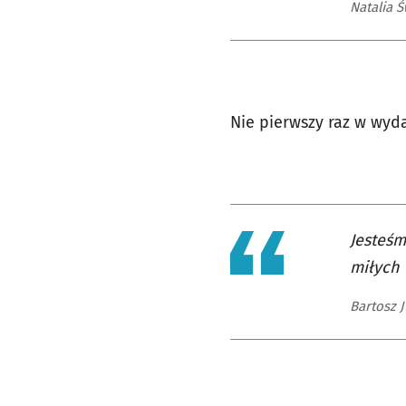
Natalia Ś
Nie pierwszy raz w wyda
Jesteśm
miłych 
Bartosz J