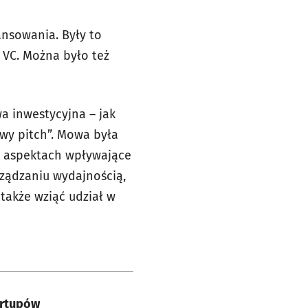
nsowania. Były to
 VC. Można było też
a inwestycyjna – jak
owy pitch”. Mowa była
h aspektach wpływające
rządzaniu wydajnością,
 także wziąć udział w
artupów