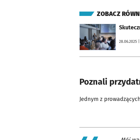
ZOBACZ RÓWN
otworzy się w nowej karcie
Skuteczn
28.06.2025
|
Poznali przyda
Jednym z prowadzących 
Mój war