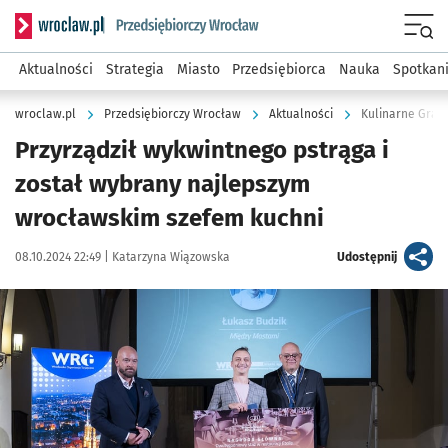
Serwis informacyjny wroclaw.pl podserwis: Strategia rozwo
Menu
Aktualności
Strategia
Miasto
Przedsiębiorca
Nauka
Spotkan
wroclaw.pl
Przedsiębiorczy Wrocław
Aktualności
Kulinarne Gran
Przyrządził wykwintnego pstrąga i
został wybrany najlepszym
wrocławskim szefem kuchni
Data publikacji:
Autor:
artykuł
08.10.2024 22:49 |
Katarzyna Wiązowska
Udostępnij
Kliknij, aby zobaczyć galerię