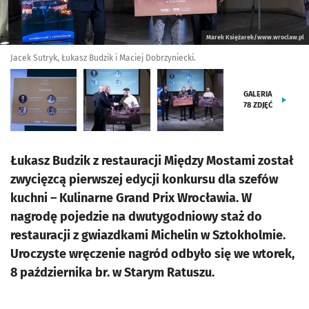
Marek Księżarek/www.wroclaw.pl
Jacek Sutryk, Łukasz Budzik i Maciej Dobrzyniecki.
GALERIA
78
ZDJĘĆ
Łukasz Budzik z restauracji Między Mostami został
zwycięzcą pierwszej edycji konkursu dla szefów
kuchni – Kulinarne Grand Prix Wrocławia. W
nagrodę pojedzie na dwutygodniowy staż do
restauracji z gwiazdkami Michelin w Sztokholmie.
Uroczyste wręczenie nagród odbyło się we wtorek,
8 października br. w Starym Ratuszu.