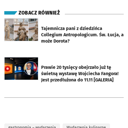
ZOBACZ RÓWNIEŻ
otworzy się w nowej karcie
Tajemnicza pani z dziedzińca
Collegium Antropologicum. Św. Łucja, a
może Dorota?
otworzy się w nowej karcie
Prawie 20 tysięcy obejrzało już tę
świetną wystawę Wojciecha Fangora!
Jest przedłużona do 11.11 [GALERIA]
gastronomia – wydarzenia
Wydarzenia kulinarne