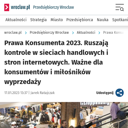
Serwis informacyjny wroclaw.pl podserwis: Strategia rozwo
Menu
Aktualności
Strategia
Miasto
Przedsiębiorca
Nauka
Spotkan
wroclaw.pl
Przedsiębiorczy Wrocław
Aktualności
Prawa Konsumenta 2023. Ruszają
kontrole w sieciach handlowych i
stron internetowych. Ważne dla
konsumentów i miłośników
wyprzedaży
Data publikacji:
Autor:
artykuł
17.01.2023 13:37 |
Jarek Ratajczak
Udostępnij
Kliknij, aby powiększyć