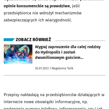
opinie konsumenckie są prawdziwe
, jeśli
przedsiębiorca nie wdrożył mechanizmów
zabezpieczających ich wiarygodność.
ZOBACZ RÓWNIEŻ
otworzy się w nowej karcie
Wygraj zaproszenie dla całej rodziny
do Hydropolis i zostań
dwumilionowym gościem
[ZAKOŃCZONY]
20.01.2023
| Magdalena Talik
Przepisy nakładają na przedsiębiorców działających w
internecie nowe obowiązki informacyjne, np.
podawanie numeru telefonu, informowanie, czy i jak