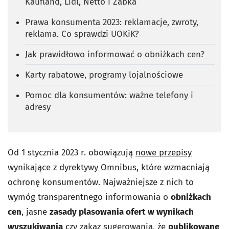
Kaufland, Lidl, Netto i Żabka
Prawa konsumenta 2023: reklamacje, zwroty,
reklama. Co sprawdzi UOKiK?
Jak prawidłowo informować o obniżkach cen?
Karty rabatowe, programy lojalnościowe
Pomoc dla konsumentów: ważne telefony i
adresy
Od 1 stycznia 2023 r. obowiązują
nowe przepisy
wynikające z dyrektywy Omnibus
, które wzmacniają
ochronę konsumentów. Najważniejsze z nich to
wymóg transparentnego informowania o
obniżkach
cen
, jasne
zasady plasowania ofert w wynikach
wyszukiwania
czy zakaz sugerowania, że
publikowane