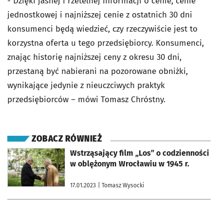
- Dzięki jasnej i rzetelnej informacji o cenie, cenie
jednostkowej i najniższej cenie z ostatnich 30 dni
konsumenci będą wiedzieć, czy rzeczywiście jest to
korzystna oferta u tego przedsiębiorcy. Konsumenci,
znając historię najniższej ceny z okresu 30 dni,
przestaną być nabierani na pozorowane obniżki,
wynikające jedynie z nieuczciwych praktyk
przedsiębiorców – mówi Tomasz Chróstny.
ZOBACZ RÓWNIEŻ
otworzy się w nowej karcie
Wstrząsający film „Los” o codzienności
w oblężonym Wrocławiu w 1945 r.
17.01.2023
| Tomasz Wysocki