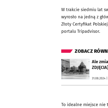
W trakcie siedmiu lat s
wyrosło na jedną z głó
Złoty Certyfikat Polskie
portalu Tripadvisor.
ZOBACZ RÓWN
otworzy się w nowej karcie
Ale zmia
ZDJĘCIA
31.08.2024
|
To idealne miejsce nie 