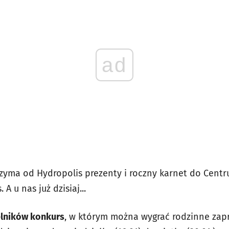
ad
yma od Hydropolis prezenty i roczny karnet do Centr
A u nas już dzisiaj...
elników konkurs
, w którym można wygrać rodzinne zap