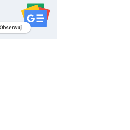
profil
google news
serwisu wroclaw.pl
Obserwuj