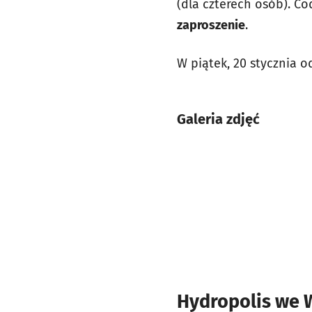
(dla czterech osób). Co
zaproszenie
.
W piątek, 20 stycznia o
Galeria zdjęć
Hydropolis we W