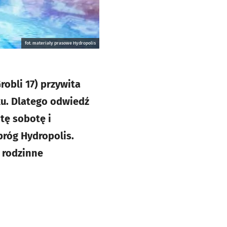
fot. materiały prasowe Hydropolis
robli 17) przywita
ku. Dlatego odwiedź
tę sobotę i
próg Hydropolis.
o rodzinne