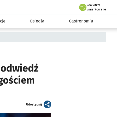
Powietrze
we Wrocławiu
 mieszkańca
umiarkowane
cje
Osiedla
Gastronomia
, odwiedź
 gościem
artykuł
Udostępnij