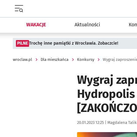
Menu główne portalu wroclaw.pl
WAKACJE
Aktualności
Kom
PILNE
Trochę inne pamiątki z Wrocławia. Zobaczcie!
wroclaw.pl
Dla mieszkańca
Konkursy
Wygraj zapr
Hydropolis
[ZAKOŃCZO
Data publikacji:
Autor:
20.01.2023 12:25 |
Magdalena Talik
Kliknij, aby powiększyć