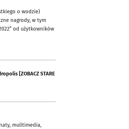
stkiego o wodzie)
czne nagrody, w tym
ce 2022” od użytkowników
ydropolis [ZOBACZ STARE
naty, mulitimedia,