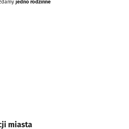
rozdamy
jedno rodzinne
ji miasta