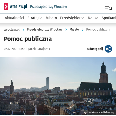
Serwis informacyjny wroclaw.pl podserwis: Strategia rozwo
Menu
Aktualności
Strategia
Miasto
Przedsiębiorca
Nauka
Spotkan
wroclaw.pl
Przedsiębiorczy Wrocław
Miasto
Pomoc publiczna
Pomoc publiczna
Data publikacji:
Autor:
artykuł
06.12.2021 12:58 |
Jarek Ratajczak
Udostępnij
Kliknij, aby powiększyć
Oleksandr Poliakowsky